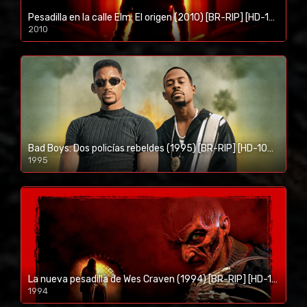
Pesadilla en la calle Elm: El origen (2010) [BR-RIP] [HD-1080p]
2010
1080p/720p
Bad Boys: Dos policías rebeldes (1995) [BR-RIP] [HD-1080p]
1995
1080p/720p
La nueva pesadilla de Wes Craven (1994) [BR-RIP] [HD-1080p]
1994
1080p/720p