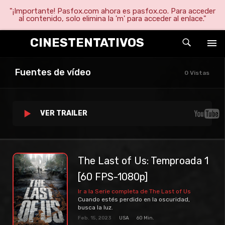
"¡Importante! Pasfox.com ahora es pasfox.co. Para acceder
al contenido, solo elimina la 'm' para acceder al enlace."
CINESTENTATIVOS
Fuentes de vídeo
0 Vistas
VER TRAILER
The Last of Us: Temproada 1
[60 FPS-1080p]
Ir a la Serie completa de The Last of Us
Cuando estés perdido en la oscuridad,
busca la luz.
Feb. 15, 2023
USA
60 Min.