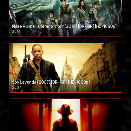
Maze Runner: Correr o morir (2014) [BR-RIP] [HD-1080p]
2014
1080p/720p
Soy Leyenda (2007) [BR-RIP] [HD-1080p]
2007
1080p/720p