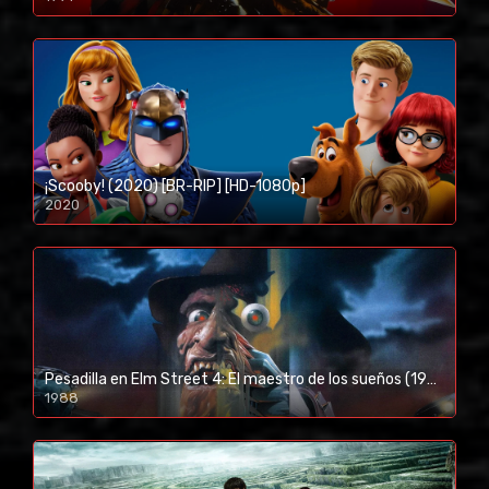
¡Scooby! (2020) [BR-RIP] [HD-1080p]
2020
1080p/720p
Pesadilla en Elm Street 4: El maestro de los sueños (1988) [BR-RIP] [HD-1080p]
1988