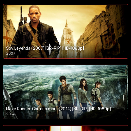
Soy Leyenda (2007) [BR-RIP] [HD-1080p]
2007
1080p/720p
Maze Runner: Correr o morir (2014) [BR-RIP] [HD-1080p]
2014
1080p/720p