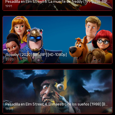
Pesadilla en Elm Street 6: La muerte de freddy (1991) [BR-RIP] [HD-1080p]
1991
¡Scooby! (2020) [BR-RIP] [HD-1080p]
2020
1080p/720p
Pesadilla en Elm Street 4: El maestro de los sueños (1988) [BR-RIP] [HD-1080p]
1988