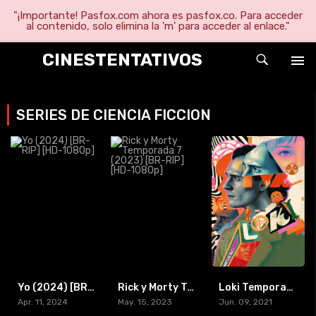
"¡Importante! Pasfox.com ahora es pasfox.co. Para acceder
al contenido, solo elimina la 'm' para acceder al enlace."
CINESTENTATIVOS
SERIES DE CIENCIA FICCION
Yo (2024) [BR-RIP] [HD-1080p]
Rick y Morty Temporada 7 (2023) [BR-RIP] [HD-1080p]
Loki Temporada 2 (2023) [BR-RIP] [HD-1080p]
Apr. 11, 2024
May. 15, 2023
Jun. 09, 2021