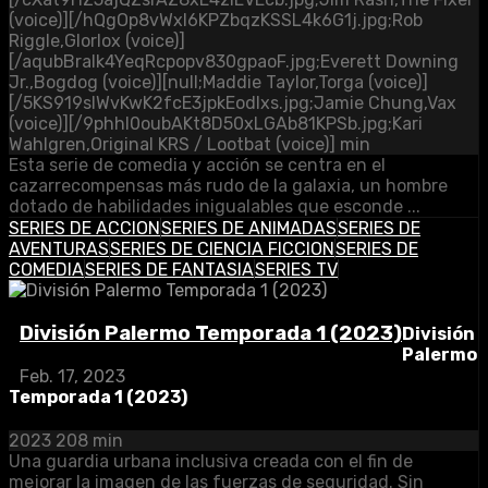
(voice)][/hQgOp8vWxl6KPZbqzKSSL4k6G1j.jpg;Rob
Riggle,Glorlox (voice)]
[/aqubBralk4YeqRcpopv830gpaoF.jpg;Everett Downing
Jr.,Bogdog (voice)][null;Maddie Taylor,Torga (voice)]
[/5KS919slWvKwK2fcE3jpkEodlxs.jpg;Jamie Chung,Vax
(voice)][/9phhl0oubAKt8D50xLGAb81KPSb.jpg;Kari
Wahlgren,Original KRS / Lootbat (voice)] min
Esta serie de comedia y acción se centra en el
cazarrecompensas más rudo de la galaxia, un hombre
dotado de habilidades inigualables que esconde ...
SERIES DE ACCION
SERIES DE ANIMADAS
SERIES DE
AVENTURAS
SERIES DE CIENCIA FICCION
SERIES DE
COMEDIA
SERIES DE FANTASIA
SERIES TV
División Palermo Temporada 1 (2023)
División
Palermo
Feb. 17, 2023
Temporada 1 (2023)
2023
208 min
Una guardia urbana inclusiva creada con el fin de
mejorar la imagen de las fuerzas de seguridad. Sin