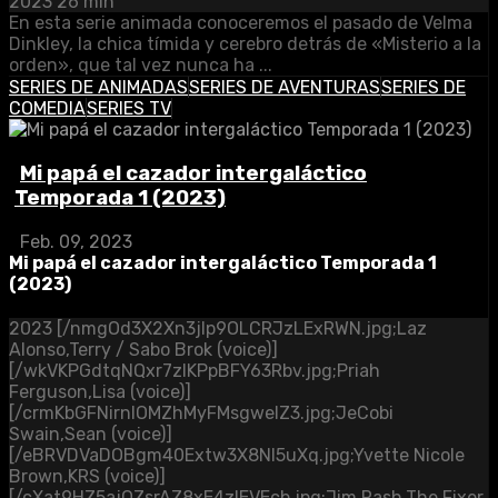
2023
26 min
En esta serie animada conoceremos el pasado de Velma
Dinkley, la chica tímida y cerebro detrás de «Misterio a la
orden», que tal vez nunca ha ...
SERIES DE ANIMADAS
SERIES DE AVENTURAS
SERIES DE
COMEDIA
SERIES TV
Mi papá el cazador intergaláctico
Temporada 1 (2023)
Feb. 09, 2023
Mi papá el cazador intergaláctico Temporada 1
(2023)
2023
[/nmgOd3X2Xn3jIp9OLCRJzLExRWN.jpg;Laz
Alonso,Terry / Sabo Brok (voice)]
[/wkVKPGdtqNQxr7zlKPpBFY63Rbv.jpg;Priah
Ferguson,Lisa (voice)]
[/crmKbGFNirnIOMZhMyFMsgwelZ3.jpg;JeCobi
Swain,Sean (voice)]
[/eBRVDVaDOBgm40Extw3X8NI5uXq.jpg;Yvette Nicole
Brown,KRS (voice)]
[/cXat9HZ5ajQZsrAZ8xE4zIEVEcb.jpg;Jim Rash,The Fixer