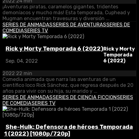
2022
24 min
¡Aventuras piratas, caramelos gigantes, tridentes
demoníacos y mucho más! Esta temporada, Cuphead y
Mugman encuentran travesuras y diversión ...
SERIES DE ANIMADAS
SERIES DE AVENTURAS
SERIES DE
COMEDIA
SERIES TV
Rick y Morty Temporada 6 (2022)
Rick y Morty
Temporada
6 (2022)
Sep. 04, 2022
2022
22 min
Comedia animada que narra las aventuras de un
científico loco Rick Sánchez, que regresa después de 20
años para vivir con su hija, su marido y ...
SERIES DE ANIMADAS
SERIES DE CIENCIA FICCION
SERIES
DE COMEDIA
SERIES TV
She-Hulk: Defensora de héroes Temporada
1 (2022) [1080p/720p]