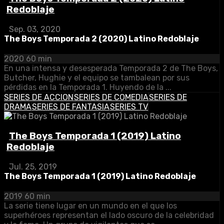
Redoblaje
Sep. 03, 2020
The Boys Temporada 2 (2020) Latino Redoblaje
2020
60 min
En una intensa y desesperada Temporada 2 de The Boys,
Butcher, Hughie y el equipo se tambalean por sus
pérdidas en la Temporada 1. Huyendo de la ...
SERIES DE ACCION
SERIES DE COMEDIA
SERIES DE
DRAMA
SERIES DE FANTASIA
SERIES TV
The Boys Temporada 1 (2019) Latino
Redoblaje
Jul. 25, 2019
The Boys Temporada 1 (2019) Latino Redoblaje
2019
60 min
La serie tiene lugar en un mundo en el que los
superhéroes representan el lado oscuro de la celebridad