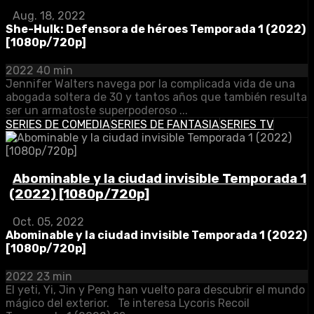
Aug. 18, 2022
She-Hulk: Defensora de héroes Temporada 1 (2022)
[1080p/720p]
2022
40 min
Jennifer Walters navega por la complicada vida de una
abogada soltera de 30 y tantos años que también resulta
ser un armatoste superpoderoso ...
SERIES DE COMEDIA
SERIES DE FANTASIA
SERIES TV
Abominable y la ciudad invisible Temporada 1
(2022) [1080p/720p]
Oct. 05, 2022
Abominable y la ciudad invisible Temporada 1 (2022)
[1080p/720p]
2022
23 min
El yeti, Yi, Jin y Peng han vuelto para descubrir el mundo
mágico del exterior. Te interesa Lycoris Recoil