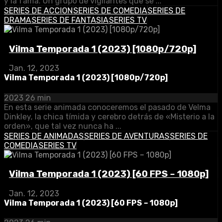
y la fama. Un grupo de vigilantes que se ...
SERIES DE ACCION
SERIES DE COMEDIA
SERIES DE
DRAMA
SERIES DE FANTASIA
SERIES TV
Vilma Temporada 1 (2023) [1080p/720p]
Jan. 12, 2023
Vilma Temporada 1 (2023) [1080p/720p]
2023
26 min
En esta serie animada conoceremos el pasado de Velma
Dinkley, la chica tímida y cerebro detrás de «Misterio a la
orden», que tal vez nunca ha ...
SERIES DE ANIMADAS
SERIES DE AVENTURAS
SERIES DE
COMEDIA
SERIES TV
Vilma Temporada 1 (2023) [60 FPS – 1080p]
Jan. 12, 2023
Vilma Temporada 1 (2023) [60 FPS – 1080p]