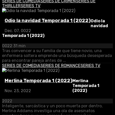
SERIES DE COMEDIA
SERIES DE CRIMEN
SERIES DE
THIRLLER
SERIES TV
Odio la navidad Temporada 1 (2022)
Odio la
navidad
Dec. 07, 0022
Temporada 1 (2022)
0022
31 min
Tras convencer a su familia de que tiene novio, una
enfermera soltera emprende una búsqueda desesperada
para encontrar pareja antes de ...
SERIES DE COMEDIA
SERIES DE ROMANCE
SERIES TV
Merlina Temporada 1 (2022)
Merlina
Temporada 1
(2022)
Nov. 23, 2022
2022
Inteligente, sarcástica y un poco muerta por dentro,
Merlina Addams investiga una ola de asesinatos