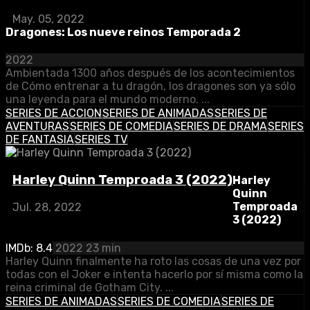
May. 05, 2022
Dragones: Los nueve reinos Temporada 2
2022
Ambientada 1300 años después de los acontecimientos
de Cómo entrenar a tu dragón, los dragones son ya sólo
una leyenda para el mundo moderno. ...
SERIES DE ACCION
SERIES DE ANIMADAS
SERIES DE
AVENTURAS
SERIES DE COMEDIA
SERIES DE DRAMA
SERIES
DE FANTASIA
SERIES TV
Harley Quinn Temproada 3 (2022)
Harley
Quinn
Temproada
Jul. 28, 2022
3 (2022)
IMDb: 8.4
2022
23 min
Harley Quinn finalmente ha roto las cosas de una vez por
todas con el Joker e intenta hacerlo por sí misma como la
reina criminal de Gotham City. ...
SERIES DE ANIMADAS
SERIES DE COMEDIA
SERIES DE