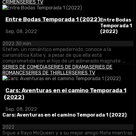
CRIMEN
SERIES TV
Entre Bodas Temporada 1 (2022)
Entre Bodas
Temporada 1
(2022)
Sep. 08, 2022
2022
30 min
Stefan, un romántico empedernido, conoce a la
carismática Katie y, a pesar de que ella está
comprometida con el hijo de un adinerado magnate ...
SERIES DE COMEDIA
SERIES DE DRAMA
SERIES DE
ROMANCE
SERIES DE THIRLLER
SERIES TV
Cars: Aventuras en el camino Temporada 1
(2022)
Sep. 08, 2022
Cars: Aventuras en el camino Temporada 1 (2022)
2022
Sigue a Rayo McQueen y a su mejor amigo Mate mientras