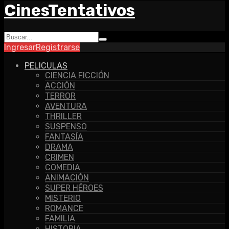
CinesTentativos
Ingresar
Registrarse
PELICULAS
CIENCIA FICCIÓN
ACCIÓN
TERROR
AVENTURA
THRILLER
SUSPENSO
FANTASÍA
DRAMA
CRIMEN
COMEDIA
ANIMACIÓN
SUPER HÉROES
MISTERIO
ROMANCE
FAMILIA
HISTORIA