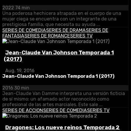
2022
74 min
Una poderosa hechicera atrapada en el cuerpo de una
mujer ciega se encuentra con un integrante de una
prestigiosa familia, que necesita su ayuda ...
SERIES DE COMEDIA
SERIES DE DRAMA
SERIES DE
FANTASIA
SERIES DE ROMANCE
SERIES TV
Jean-Claude Van Johnson Temporada 1
(2017)
Aug. 19, 2016
Jean-Claude Van Johnson Temporada 1 (2017)
2016
30 min
Jean-Claude Van Damme interpreta una versión ficticia
de sí mismo: un afamado actor reconocido como
profesional de las artes marciales. Este sale ...
SERIES DE ACCION
SERIES DE COMEDIA
SERIES TV
Dragones: Los nueve reinos Temporada 2