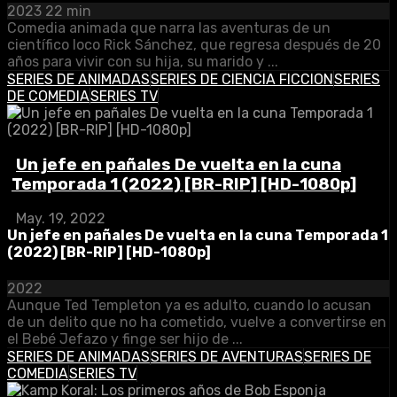
2023
22 min
Comedia animada que narra las aventuras de un
científico loco Rick Sánchez, que regresa después de 20
años para vivir con su hija, su marido y ...
SERIES DE ANIMADAS
SERIES DE CIENCIA FICCION
SERIES
DE COMEDIA
SERIES TV
Un jefe en pañales De vuelta en la cuna
Temporada 1 (2022) [BR-RIP] [HD-1080p]
May. 19, 2022
Un jefe en pañales De vuelta en la cuna Temporada 1
(2022) [BR-RIP] [HD-1080p]
2022
Aunque Ted Templeton ya es adulto, cuando lo acusan
de un delito que no ha cometido, vuelve a convertirse en
el Bebé Jefazo y finge ser hijo de ...
SERIES DE ANIMADAS
SERIES DE AVENTURAS
SERIES DE
COMEDIA
SERIES TV