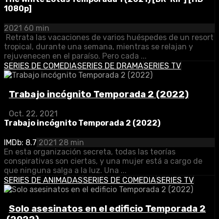
1080p]
2021
60 min
Retrata las vacaciones de varios huéspedes de un resort
tropical, durante una semana, mientras se relajan y
rejuvenecen en el paraíso. Pero cada ...
SERIES DE COMEDIA
SERIES DE DRAMA
SERIES TV
Trabajo incógnito Temporada 2 (2022)
Oct. 22, 2021
Trabajo incógnito Temporada 2 (2022)
IMDb: 8.7
2021
28 min
En esta organización secreta, todas las teorías
conspirativas son ciertas, y una mujer está a cargo de
que ninguna salga a la luz. Una ...
SERIES DE ANIMADAS
SERIES DE COMEDIA
SERIES TV
Solo asesinatos en el edificio Temporada 2