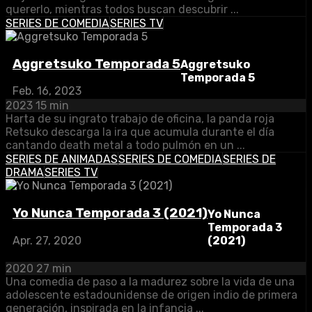
quererlo, mientras todos buscan descubrir ...
SERIES DE COMEDIA
SERIES TV
Aggretsuko Temporada 5
Aggretsuko
Temporada 5
Feb. 16, 2023
2023
15 min
Harta de su ingrato trabajo de oficina, la panda roja
Retsuko descarga la ira que acumula durante el día
cantando death metal a todo pulmón en un ...
SERIES DE ANIMADAS
SERIES DE COMEDIA
SERIES DE
DRAMA
SERIES TV
Yo Nunca Temporada 3 (2021)
Yo Nunca
Temporada 3
(2021)
Apr. 27, 2020
2020
27 min
Una comedia de paso a la madurez sobre la vida de una
adolescente estadounidense de origen indio de primera
generación, inspirada en la infancia ...