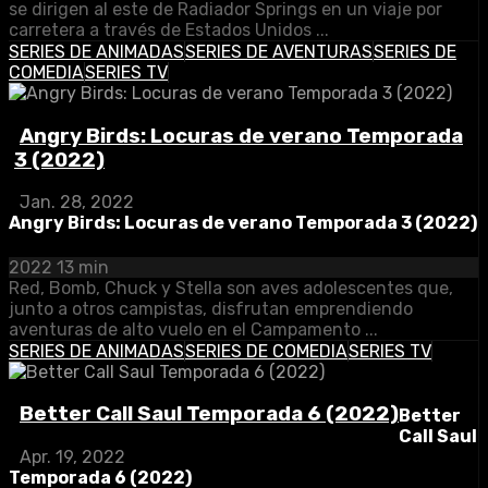
se dirigen al este de Radiador Springs en un viaje por
carretera a través de Estados Unidos ...
SERIES DE ANIMADAS
SERIES DE AVENTURAS
SERIES DE
COMEDIA
SERIES TV
Angry Birds: Locuras de verano Temporada
3 (2022)
Jan. 28, 2022
Angry Birds: Locuras de verano Temporada 3 (2022)
2022
13 min
Red, Bomb, Chuck y Stella son aves adolescentes que,
junto a otros campistas, disfrutan emprendiendo
aventuras de alto vuelo en el Campamento ...
SERIES DE ANIMADAS
SERIES DE COMEDIA
SERIES TV
Better Call Saul Temporada 6 (2022)
Better
Call Saul
Apr. 19, 2022
Temporada 6 (2022)