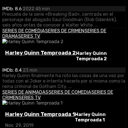
IMDb: 8.6
2022
45 min
Precuela de la serie «Breaking Bad», centrada en el
personaje del abogado Saul Goodman (Bob Odenkirk),
seis años antes de conocer a Walter White. ...
SERIES DE COMEDIA
SERIES DE CRIMEN
SERIES DE
DRAMA
SERIES TV
Harley Quinn Temproada 2
Harley Quinn
Temproada 2
IMDb: 8.4
23 min
Harley Quinn finalmente ha roto las cosas de una vez por
todas con el Joker e intenta hacerlo por sí misma como la
reina criminal de Gotham City. ...
SERIES DE ANIMADAS
SERIES DE COMEDIA
SERIES DE
CRIMEN
SERIES TV
Harley Quinn Temproada 1
Harley Quinn
Temproada 1
Nov. 29, 2019