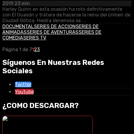
2019
23 min
Harley Quinn en esta ocasión ha roto definitivamente
con El Guasón y tratara de hacerse la reina del crimen de
Ciudad Gótica. Hiedra Venenosa se ...
DOCUMENTAL
SERIES DE ACCION
SERIES DE
ANIMADAS
SERIES DE AVENTURAS
SERIES DE
COMEDIA
SERIES TV
Página 1 de 7
1
2
3
Síguenos En Nuestras Redes
Sociales
Twitter
Youtube
¿COMO DESCARGAR?