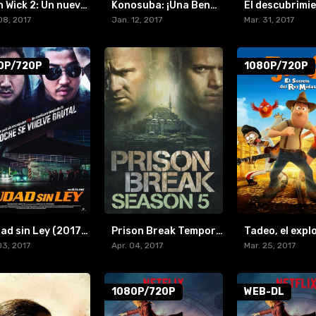
John Wick 2: Un nuevo día para matar (2017) [BR-RIP] [HD-1080p]
Konosuba: ¡Una Bendición Para Este Maravilloso Mundo! Temporada 2 (2017)
08, 2017
Jan. 12, 2017
Mar. 31, 2017
0P/720P
1080P/720P
Ciudad sin Ley (2017) [BR-RIP] [1080p/720p]
Prison Break Temporada 5 (2017)
03, 2017
Apr. 04, 2017
Mar. 25, 2017
1080P/720P
WEB-DL