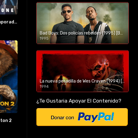
Runaways Temporada 1
Bad Boys: Dos policías rebeldes (1995) [BR-RIP] [HD-1080p]
1995
1080p/720p
La nueva pesadilla de Wes Craven (1994) [BR-RIP] [HD-1080p]
1994
1080p/720p
¿Te Gustaria Apoyar El Contenido?
gton 2