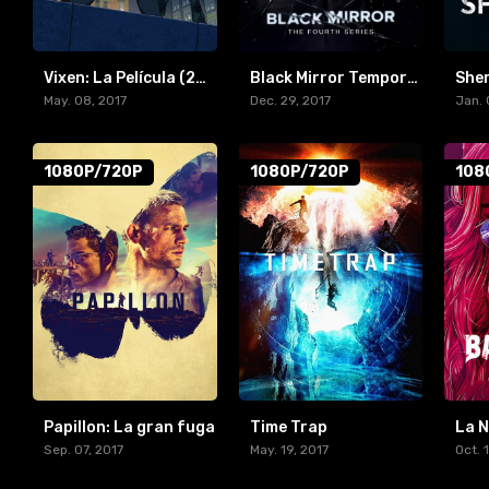
Vixen: La Película (2017) [BR-RIP] [1080p/720p]
Black Mirror Temporada 4
May. 08, 2017
Dec. 29, 2017
Jan. 
1080P/720P
1080P/720P
108
Papillon: La gran fuga
Time Trap
La N
Sep. 07, 2017
May. 19, 2017
Oct. 