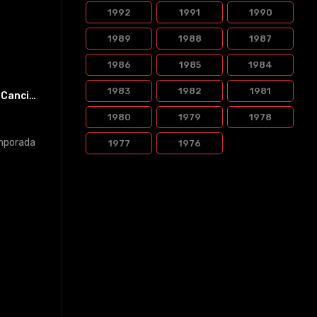
1992
1991
1990
1989
1988
1987
1986
1985
1984
1983
1982
1981
De Cancion En Cancion
1980
1979
1978
1977
1976