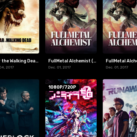
Fear the Walking Dead Temporada 3 (2017)
FullMetal Alchemist (2017) [BR-RIP] [1080p/720p]
04, 2017
Dec. 01, 2017
Dec. 01, 2017
1080P/720P