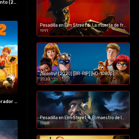
El descubrimiento (2017) [BR-RIP] [HD-1080p]
Pesadilla en Elm Street 6: La muerte de freddy (1991) [BR-RIP] [HD-1080p]
1991
¡Scooby! (2020) [BR-RIP] [HD-1080p]
2020
1080p/720p
Tadeo, el explorador perdido 2: El secreto del Rey Midas (2017) [BR-RIP] [HD-1080p]
Pesadilla en Elm Street 4: El maestro de los sueños (1988) [BR-RIP] [HD-1080p]
1988