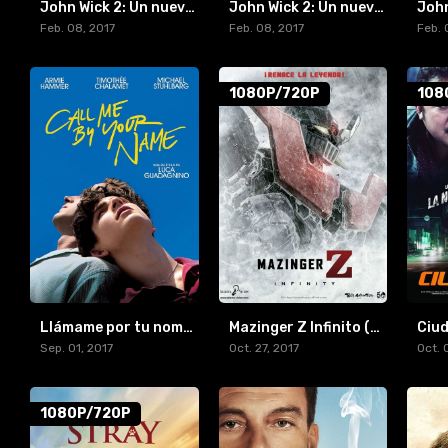
John Wick 2: Un nuevo día para matar (2017) [HDR10-4K]
John Wick 2: Un nuevo día para matar (2017) [REMUX-1080p]
Feb. 08, 2017
Feb. 08, 2017
Feb. 
1080P/720P
108
Llámame por tu nombre (2017) [BR-RIP] [HD-1080p]
Mazinger Z Infinito (2017) [BR-RIP] [HD-1080p]
Sep. 01, 2017
Oct. 27, 2017
Oct. 
1080P/720P