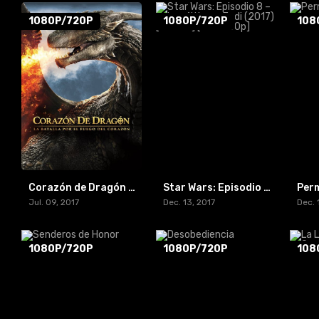
1080P/720P
1080P/720P
108
Corazón de Dragón 4: La batalla por el fuego del corazón
Star Wars: Episodio 8 – Los últimos Jedi (2017) [BR-RIP] [HD-1080p]
Per
Jul. 09, 2017
Dec. 13, 2017
Dec. 
1080P/720P
1080P/720P
108