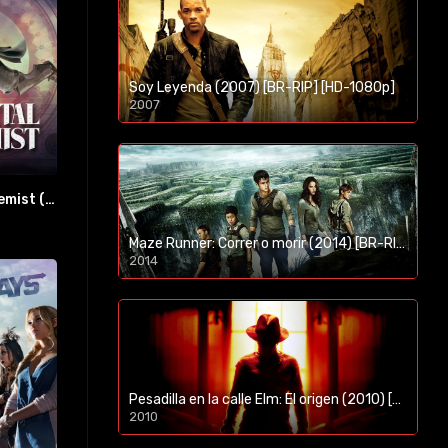
Soy Leyenda (2007) [BR-RIP] [HD-1080p]
2007
1080p/720p
FullMetal Alchemist (2017) [WEB-DL 1080p]
Maze Runner: Correr o morir (2014) [BR-RIP] [HD-1080p]
2014
1080p/720p
Pesadilla en la calle Elm: El origen (2010) [BR-RIP] [HD-1080p]
2010
1080p/720p