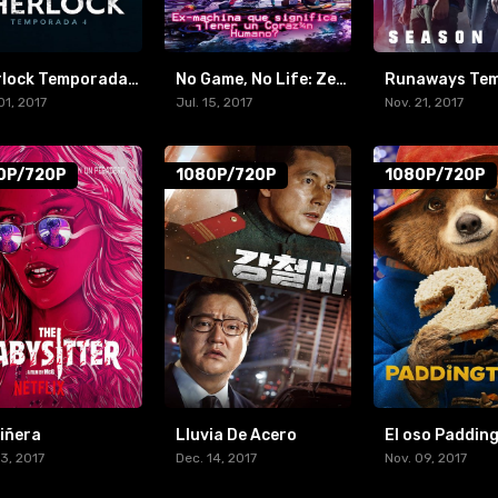
Sherlock Temporada 4
No Game, No Life: Zero
01, 2017
Jul. 15, 2017
Nov. 21, 2017
0P/720P
1080P/720P
1080P/720P
iñera
Lluvia De Acero
El oso Paddin
13, 2017
Dec. 14, 2017
Nov. 09, 2017