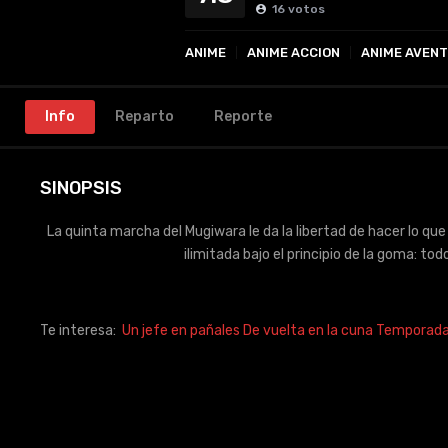
16
votos
ANIME
ANIME ACCION
ANIME AVEN
Info
Reparto
Reporte
SINOPSIS
La quinta marcha del Mugiwara le da la libertad de hacer lo que
ilimitada bajo el principio de la goma: to
Te interesa:
Un jefe en pañales De vuelta en la cuna Temporad