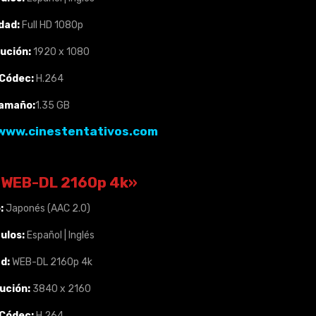
dad:
Full HD 1080p
ución:
1920 x 1080
Códec:
H.264
amaño:
1.35 GB
www.cinestentativos.com
 WEB-DL 2160p 4k»
:
Japonés (AAC 2.0)
ulos:
Español | Inglés
ad:
WEB-DL 2160p 4k
ución:
3840 x 2160
Códec:
H.264