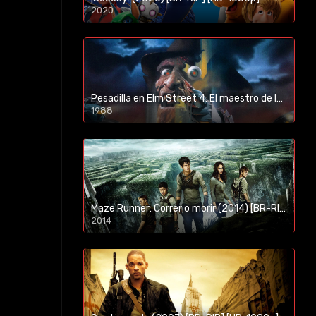
2020
1080p/720p
Pesadilla en Elm Street 4: El maestro de los sueños (1988) [BR-RIP] [HD-1080p]
1988
Maze Runner: Correr o morir (2014) [BR-RIP] [HD-1080p]
2014
1080p/720p