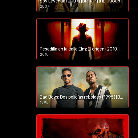
Soy Leyenda (2007) [BR-RIP] [HD-1080p]
2007
1080p/720p
Pesadilla en la calle Elm: El origen (2010) [BR-RIP] [HD-1080p]
2010
1080p/720p
Bad Boys: Dos policías rebeldes (1995) [BR-RIP] [HD-1080p]
1995
1080p/720p