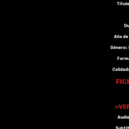
Titulo
Du
Año de
Género:
Form
Calidad:
FIC
«VE
Audio
Subtít