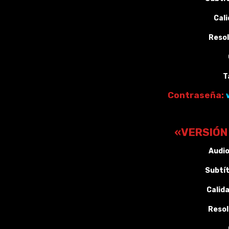
Cali
Resol
T
Contraseña:
«VERSIÓN
Audio
Subtít
Calid
Resol