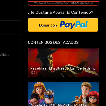
¿NO SABES COMO DESCARGAR? ¡TE ENSEÑO COMO!
¿Te Gustaria Apoyar El Contenido?
CONTENIDOS DESTACADOS
bilidad
Pesadilla en Elm Street 6: La muerte de freddy (1991) [BR-RIP] [HD-1080p]
1991
¡Scooby! (2020) [BR-RIP] [HD-1080p]