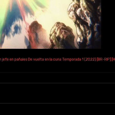
n jefe en pañales De vuelta en la cuna Temporada 1 (2022) [BR-RIP] [