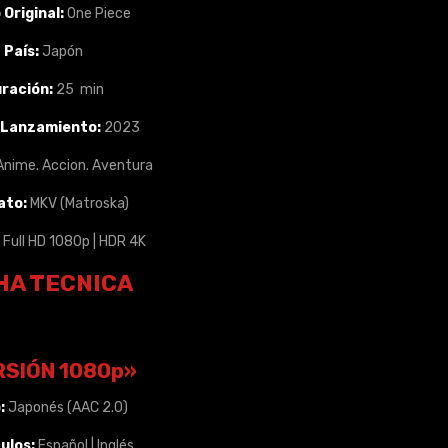
 Original:
One Piece
País:
Japón
ración:
25 min
 Lanzamiento:
2023
Anime. Accion. Aventura
ato:
MKV (Matroska)
Full HD 1080p | HDR 4K
HA TECNICA
RSIÓN 1080p»
:
Japonés (AAC 2.0)
ulos:
Español | Inglés