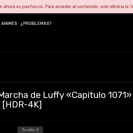
ahora es pasfox.co. Para acceder al contenido, solo elimina la 'm
ANIMES
¿PROBLEMAS?
Marcha de Luffy «Capitulo 1071»
] [HDR-4K]
Tu voto:
0