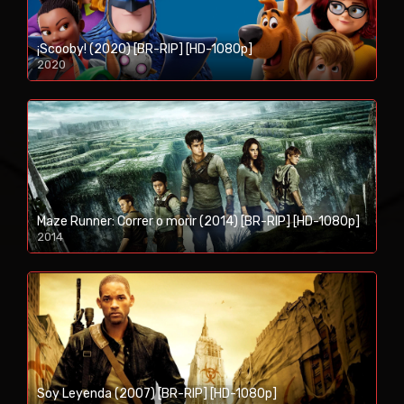
¡Scooby! (2020) [BR-RIP] [HD-1080p]
2020
1080p/720p
Maze Runner: Correr o morir (2014) [BR-RIP] [HD-1080p]
2014
1080p/720p
Soy Leyenda (2007) [BR-RIP] [HD-1080p]