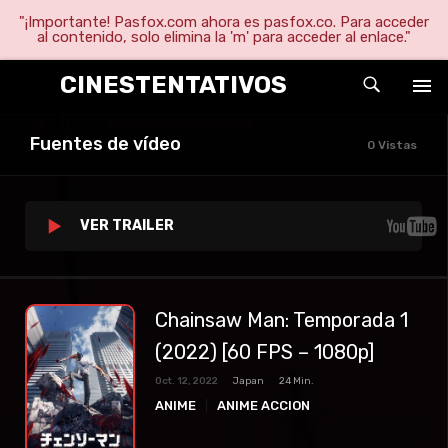
"¡Importante! Pasfox.com ahora es pasfox.co. Para acceder
al contenido, solo elimina la 'm' para acceder al enlace."
CINESTENTATIVOS
Fuentes de vídeo
0 Vistas
VER TRAILER
Chainsaw Man: Temporada 1
(2022) [60 FPS – 1080p]
Oct. 12, 2022
Japan
24 Min.
ANIME
ANIME ACCION
ANIME COMEDIA
ANIME TERROR
ANIME THRILLER