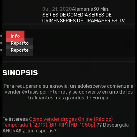
Jul. 21, 2020
Alemania
30 Min.
SERIES DE COMEDIA
SERIES DE
CRIMEN
SERIES DE DRAMA
SERIES TV
Info
Reparto
Reporte
SINOPSIS
Para recuperar a su exnovia, un adolescente comienza a
vender éxtasis por internet y se convierte en uno de los
traficantes más grandes de Europa.
Te interesa
Cómo vender drogas Online (Rápido)
Temporada 1 (2019) [BR-RIP] [HD-1080p]
?? Descargala
AHORA!! ¿Que esperas?