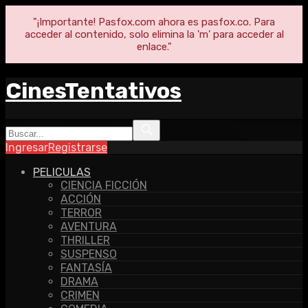
"¡Importante! Pasfox.com ahora es pasfox.co. Para
acceder al contenido, solo elimina la 'm' para acceder al
enlace."
CinesTentativos
Ingresar
Registrarse
PELICULAS
CIENCIA FICCIÓN
ACCIÓN
TERROR
AVENTURA
THRILLER
SUSPENSO
FANTASÍA
DRAMA
CRIMEN