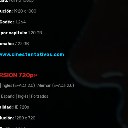
dad:
Full HD 1080p
ución:
1920 x 1080
Codéc:
H.264
por capitulo:
1.20 GB
amaño:
7.22 GB
www.cinestentativos.com
RSION 720p»
| Inglés (E-AC3 2.0) | Alemán (E-AC3 2.0)
:
Español | Inglés | Forzados
alidad:
HD 720p
lución:
1280 x 720