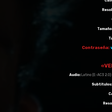
Cali
Resol
Tamaño 
T
Contraseña:
«VE
Audio:
Latino (E-AC3 2.0) 
Subtitulos
C
Reso