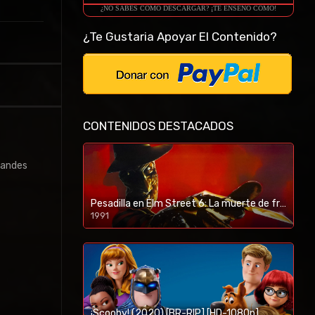
¿NO SABES COMO DESCARGAR? ¡TE ENSEÑO COMO!
¿Te Gustaria Apoyar El Contenido?
CONTENIDOS DESTACADOS
randes
Pesadilla en Elm Street 6: La muerte de freddy (1991) [BR-RIP] [HD-1080p]
1991
¡Scooby! (2020) [BR-RIP] [HD-1080p]