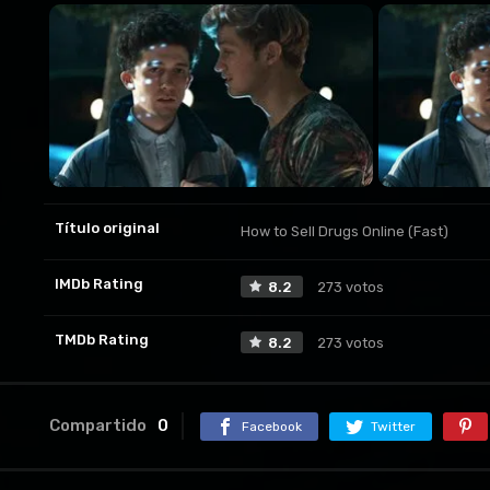
Título original
How to Sell Drugs Online (Fast)
IMDb Rating
8.2
273 votos
TMDb Rating
8.2
273 votos
Compartido
0
Facebook
Twitter