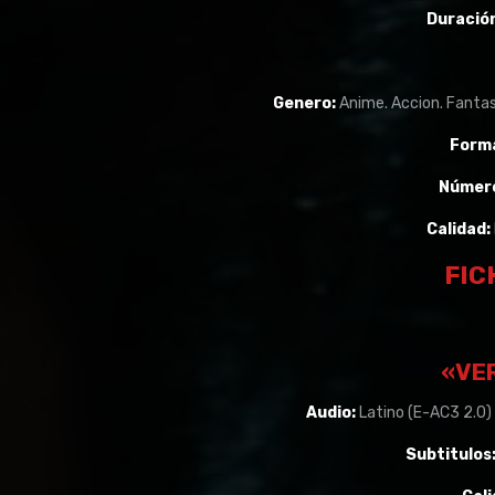
Duración
Genero:
Anime. Accion. Fantast
Form
Número
Calidad:
FIC
«VE
Audio:
Latino (E-AC3 2.0) 
Subtitulos