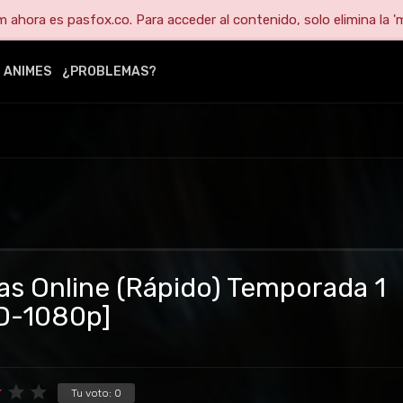
ahora es pasfox.co. Para acceder al contenido, solo elimina la 'm
ANIMES
¿PROBLEMAS?
s Online (Rápido) Temporada 1
HD-1080p]
Tu voto:
0