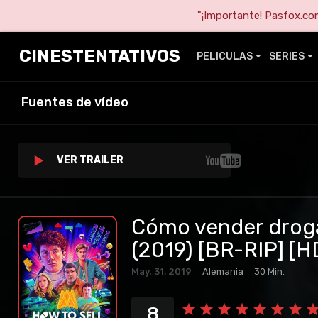
"¡Importante! Pasfox.com 
CINESTENTATIVOS
PELICULAS
SERIES
Fuentes de vídeo
VER TRAILER
Cómo vender droga
(2019) [BR-RIP] [
May. 31, 2019
Alemania
30 Min.
8