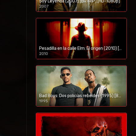
Soy Leyenda (2007) [BR-RIP] [HD-1080p]
2007
1080p/720p
Pesadilla en la calle Elm: El origen (2010) [BR-RIP] [HD-1080p]
2010
1080p/720p
Bad Boys: Dos policías rebeldes (1995) [BR-RIP] [HD-1080p]
1995
1080p/720p