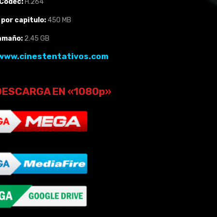
Codéc:
H.264
por capitulo:
450 MB
amaño:
2.45 GB
www.cinestentativos.com
DESCARGA EN «1080p»