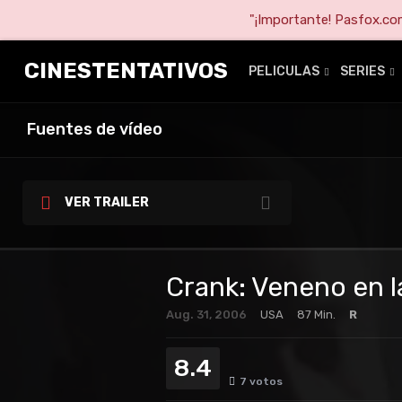
"¡Importante! Pasfox.com 
CINESTENTATIVOS
PELICULAS
SERIES
Fuentes de vídeo
VER TRAILER
Crank: Veneno en l
Aug. 31, 2006
USA
87 Min.
R
8.4
7
votos