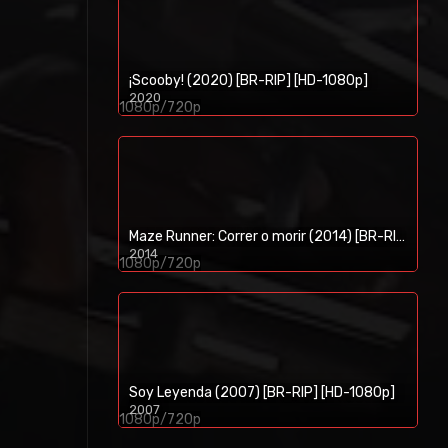
¡Scooby! (2020) [BR-RIP] [HD-1080p]
2020
1080p/720p
Maze Runner: Correr o morir (2014) [BR-RIP] [HD-1080p]
2014
1080p/720p
Soy Leyenda (2007) [BR-RIP] [HD-1080p]
2007
1080p/720p