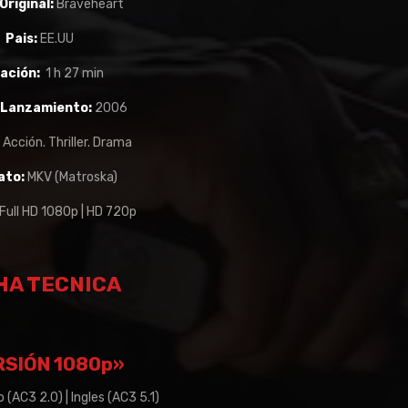
Original:
Braveheart
Pais:
EE.UU
ación:
1 h 27 min
 Lanzamiento:
2006
:
Acción. Thriller. Drama
ato:
MKV (Matroska)
Full HD 1080p | HD 720p
HA TECNICA
RSIÓN 1080p»
 (AC3 2.0) | Ingles (AC3 5.1)