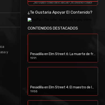
¿NO SABES COMO DESCARGAR? ¡TE ENSEÑO COMO!
¿Te Gustaria Apoyar El Contenido?
CONTENIDOS DESTACADOS
ica
pasa y
Pesadilla en Elm Street 6: La muerte de freddy (1991) [BR-RIP] [HD-1080p]
1991
Pesadilla en Elm Street 4: El maestro de los sueños (1988) [BR-RIP] [HD-1080p]
1988