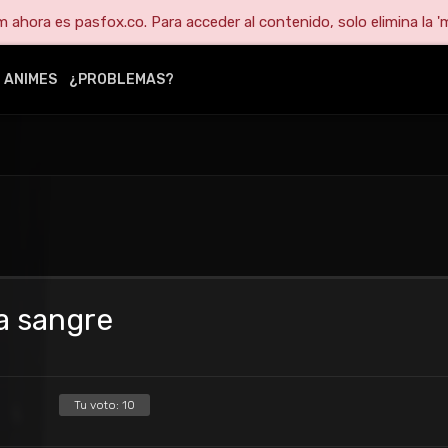
ahora es pasfox.co. Para acceder al contenido, solo elimina la 'm
ANIMES
¿PROBLEMAS?
a sangre
Tu voto:
10