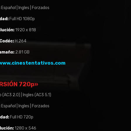
:
Español | Ingles | Forzados
dad:
Full HD 1080p
lución:
1920 x 818
Codéc:
H.264
amaño:
2.81 GB
www.cinestentativos.com
RSIÓN 720p»
 (AC3 2.0) | Ingles (AC3 5.1)
:
Español | Ingles | Forzados
idad:
Full HD 720p
lución:
1280 x 546