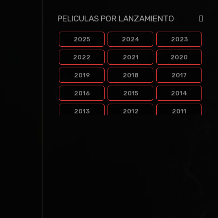
PELICULAS POR LANZAMIENTO
2025
2024
2023
2022
2021
2020
2019
2018
2017
2016
2015
2014
2013
2012
2011
2010
2009
2008
2007
2006
2005
2004
2003
2002
2001
2000
1999
1998
1997
1996