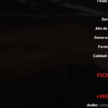
Titulo 
Dur
Año de
Genero
Form
Calidad:
FIC
«VE
Audio:
Latino