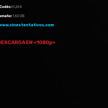
Codéc:
H.264
amaño:
1.60 GB
www.cinestentativos.com
DESCARGA EN «1080p»