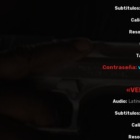
Subtitulos
Cali
Reso
T
Contraseña:
«VE
Audio:
Latino
Subtitulos
Cal
Reso