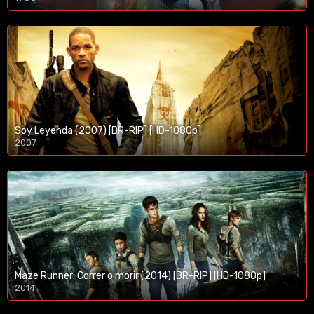
Soy Leyenda (2007) [BR-RIP] [HD-1080p]
2007
1080p/720p
Maze Runner: Correr o morir (2014) [BR-RIP] [HD-1080p]
2014
1080p/720p