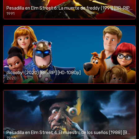
Pesadilla en Elm Street 6: La muerte de freddy (1991) [BR-RIP] [HD-1080p]
1991
¡Scooby! (2020) [BR-RIP] [HD-1080p]
2020
1080p/720p
Pesadilla en Elm Street 4: El maestro de los sueños (1988) [BR-RIP] [HD-1080p]
1988