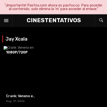
"¡Importante! Pasfox.com ahora es pasfox.co. Para acceder
al contenido, solo elimina la 'm' para acceder al enlace."
CINESTENTATIVOS
Jay Xcala
1080P/720P
Crank: Veneno en la sangre
Aug. 31, 2006