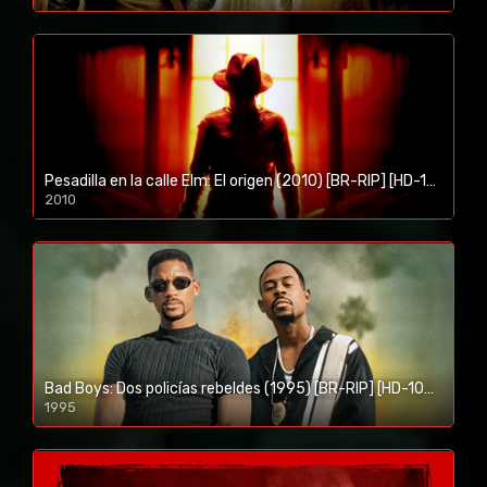
1080p/720p
Pesadilla en la calle Elm: El origen (2010) [BR-RIP] [HD-1080p]
2010
1080p/720p
Bad Boys: Dos policías rebeldes (1995) [BR-RIP] [HD-1080p]
1995
1080p/720p