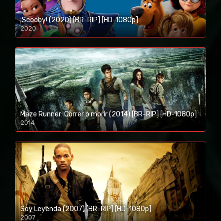
¡Scooby! (2020) [BR-RIP] [HD-1080p]
2020
1080p/720p
Maze Runner: Correr o morir (2014) [BR-RIP] [HD-1080p]
2014
1080p/720p
Soy Leyenda (2007) [BR-RIP] [HD-1080p]
2007