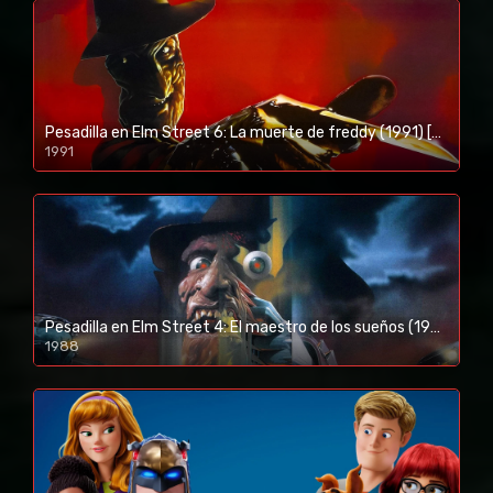
Pesadilla en Elm Street 6: La muerte de freddy (1991) [BR-RIP] [HD-1080p]
1991
Pesadilla en Elm Street 4: El maestro de los sueños (1988) [BR-RIP] [HD-1080p]
1988