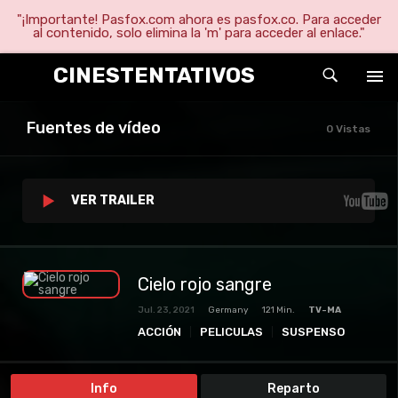
"¡Importante! Pasfox.com ahora es pasfox.co. Para acceder
al contenido, solo elimina la 'm' para acceder al enlace."
CINESTENTATIVOS
Fuentes de vídeo
0 Vistas
VER TRAILER
Cielo rojo sangre
Jul. 23, 2021
Germany
121 Min.
TV-MA
ACCIÓN
PELICULAS
SUSPENSO
TERROR
THRILLER
Info
Reparto