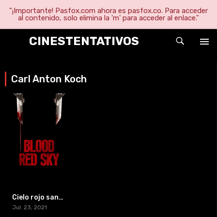
"¡Importante! Pasfox.com ahora es pasfox.co. Para acceder
al contenido, solo elimina la 'm' para acceder al enlace."
CINESTENTATIVOS
Carl Anton Koch
Cielo rojo sangre
Jul. 23, 2021