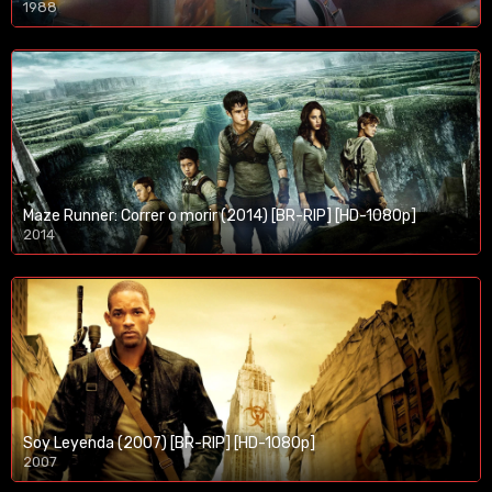
1988
Maze Runner: Correr o morir (2014) [BR-RIP] [HD-1080p]
2014
1080p/720p
Soy Leyenda (2007) [BR-RIP] [HD-1080p]
2007
1080p/720p