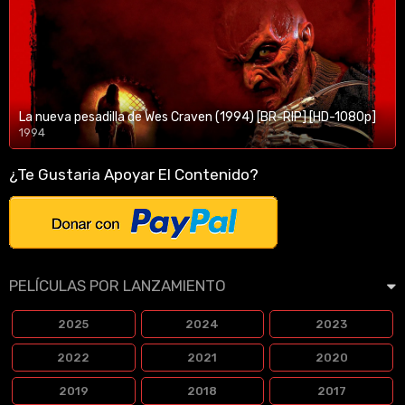
La nueva pesadilla de Wes Craven (1994) [BR-RIP] [HD-1080p]
1994
1080p/720p
¿Te Gustaria Apoyar El Contenido?
PELÍCULAS POR LANZAMIENTO
2025
2024
2023
2022
2021
2020
2019
2018
2017