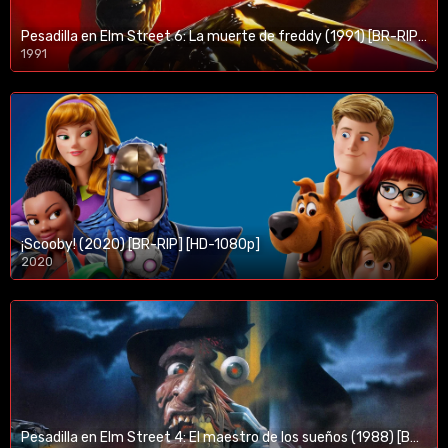
Pesadilla en Elm Street 6: La muerte de freddy (1991) [BR-RIP] [HD-1080p]
1991
¡Scooby! (2020) [BR-RIP] [HD-1080p]
2020
1080p/720p
Pesadilla en Elm Street 4: El maestro de los sueños (1988) [BR-RIP] [HD-1080p]