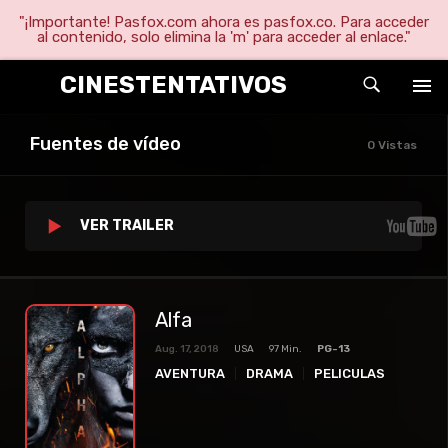
"¡Importante! Pasfox.com ahora es pasfox.co. Para acceder
al contenido, solo elimina la 'm' para acceder al enlace."
CINESTENTATIVOS
Fuentes de vídeo
0 Vistas
VER TRAILER
Alfa
Aug. 17, 2018
USA
97 Min.
PG-13
AVENTURA
DRAMA
PELICULAS