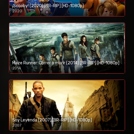
¡Scooby! (2020) [BR-RIP] [HD-1080p]
2020
1080p/720p
Maze Runner: Correr o morir (2014) [BR-RIP] [HD-1080p]
2014
1080p/720p
Soy Leyenda (2007) [BR-RIP] [HD-1080p]
2007
1080p/720p