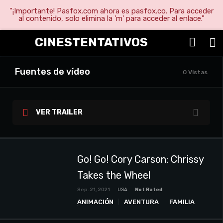
"¡Importante! Pasfox.com ahora es pasfox.co. Para acceder
al contenido, solo elimina la 'm' para acceder al enlace."
CINESTENTATIVOS
Fuentes de vídeo
0 Vistas
VER TRAILER
Go! Go! Cory Carson: Chrissy
Takes the Wheel
Sep. 21, 2021
USA
Not Rated
ANIMACIÓN
AVENTURA
FAMILIA
PELICULAS