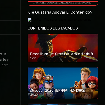
¿NO SABES COMO DESCARGAR? ¡TE ENSEÑO COMO!
¿Te Gustaria Apoyar El Contenido?
CONTENIDOS DESTACADOS
Pesadilla en Elm Street 6: La muerte de freddy (1991) [BR-RIP] [HD-1080p]
a: la
1991
erto y
, para
¡Scooby! (2020) [BR-RIP] [HD-1080p]
2020
1080p/720p