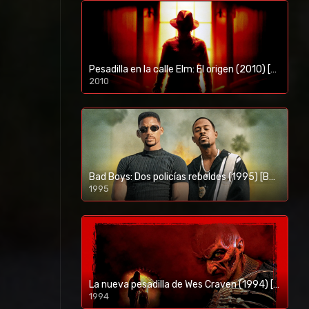
Pesadilla en la calle Elm: El origen (2010) [BR-RIP] [HD-1080p]
2010
1080p/720p
Bad Boys: Dos policías rebeldes (1995) [BR-RIP] [HD-1080p]
1995
1080p/720p
La nueva pesadilla de Wes Craven (1994) [BR-RIP] [HD-1080p]
1994
1080p/720p