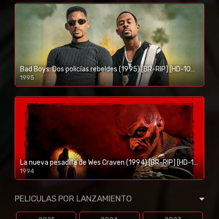
Bad Boys: Dos policías rebeldes (1995) [BR-RIP] [HD-1080p]
1995
1080p/720p
La nueva pesadilla de Wes Craven (1994) [BR-RIP] [HD-1080p]
1994
1080p/720p
PELICULAS POR LANZAMIENTO