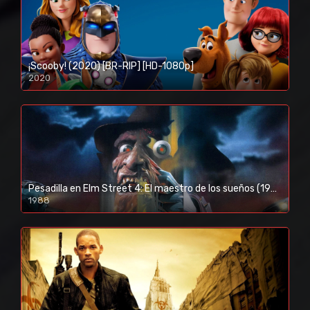
¡Scooby! (2020) [BR-RIP] [HD-1080p]
2020
1080p/720p
Pesadilla en Elm Street 4: El maestro de los sueños (1988) [BR-RIP] [HD-1080p]
1988