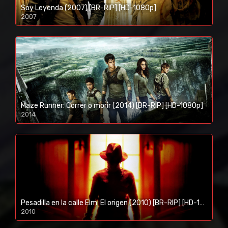
Soy Leyenda (2007) [BR-RIP] [HD-1080p]
2007
1080p/720p
Maze Runner: Correr o morir (2014) [BR-RIP] [HD-1080p]
2014
1080p/720p
Pesadilla en la calle Elm: El origen (2010) [BR-RIP] [HD-1080p]
2010
1080p/720p