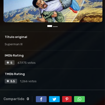
Título original
Superman III
IMDb Rating
5
67,975 votos
TMDb Rating
5.5
1,266 votos
Compartido
0