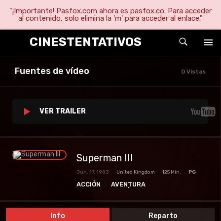
"¡Importante! Pasfox.com ahora es pasfox.co. Para acceder
al contenido, solo elimina la 'm' para acceder al enlace."
CINESTENTATIVOS
Fuentes de vídeo
0 Vistas
VER TRAILER
Superman III
Jun. 17, 1983
United Kingdom
125 Min.
PG
ACCIÓN
AVENTURA
CIENCIA FICCIÓN
COMEDIA
FANTASÍA
PELICULAS
SUPER HÉROES
Info
Reparto