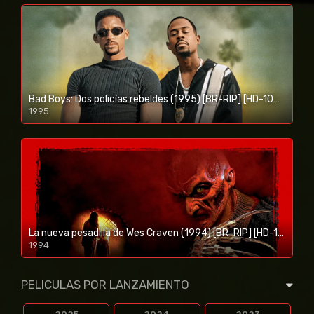
Bad Boys: Dos policías rebeldes (1995) [BR-RIP] [HD-1080p]
1995
1080p/720p
La nueva pesadilla de Wes Craven (1994) [BR-RIP] [HD-1080p]
1994
1080p/720p
PELICULAS POR LANZAMIENTO