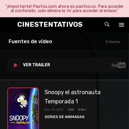
"¡Importante! Pasfox.com ahora es pasfox.co. Para acceder
al contenido, solo elimina la 'm' para acceder al enlace."
CINESTENTATIVOS
Fuentes de vídeo
0 Vistas
VER TRAILER
Snoopy el astronauta
Temporada 1
Nov. 01, 2019
USA
8 Min.
SERIES DE ANIMADAS
SERIES DE COMEDIA
SERIES TV