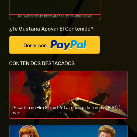
¿NO SABES COMO DESCARGAR? ¡TE ENSEÑO COMO!
¿Te Gustaria Apoyar El Contenido?
CONTENIDOS DESTACADOS
Pesadilla en Elm Street 6: La muerte de freddy (1991) [BR-RIP] [HD-1080p]
1991