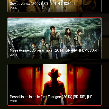
Soy Leyenda (2007) [BR-RIP] [HD-1080p]
2007
1080p/720p
Maze Runner: Correr o morir (2014) [BR-RIP] [HD-1080p]
2014
1080p/720p
Pesadilla en la calle Elm: El origen (2010) [BR-RIP] [HD-1080p]
2010
1080p/720p