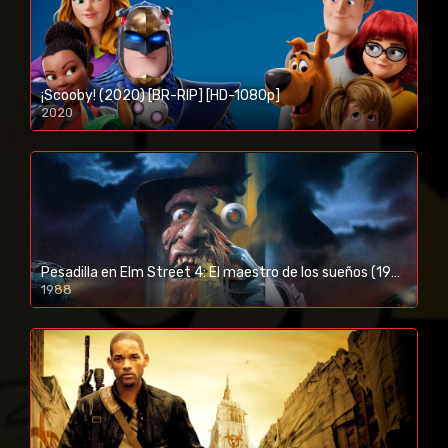
¡Scooby! (2020) [BR-RIP] [HD-1080p]
2020
1080p/720p
Pesadilla en Elm Street 4: El maestro de los sueños (1988) [BR-RIP] [HD-1080p]
1988