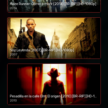
Maze Runner: Correr o morir (2014) [BR-RIP] [HD-1080p]
2014
1080p/720p
Soy Leyenda (2007) [BR-RIP] [HD-1080p]
2007
1080p/720p
Pesadilla en la calle Elm: El origen (2010) [BR-RIP] [HD-1080p]
2010
1080p/720p