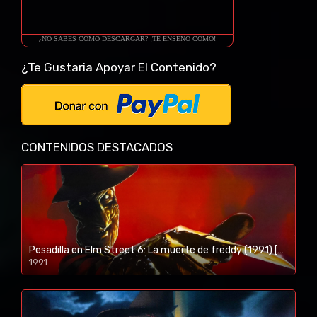
¿NO SABES COMO DESCARGAR? ¡TE ENSEÑO COMO!
¿Te Gustaria Apoyar El Contenido?
CONTENIDOS DESTACADOS
Pesadilla en Elm Street 6: La muerte de freddy (1991) [BR-RIP] [HD-1080p]
1991