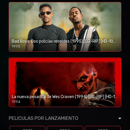
Bad Boys: Dos policías rebeldes (1995) [BR-RIP] [HD-1080p]
1995
1080p/720p
La nueva pesadilla de Wes Craven (1994) [BR-RIP] [HD-1080p]
1994
1080p/720p
PELICULAS POR LANZAMIENTO