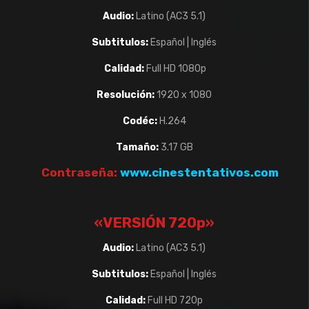
Audio:
Latino (AC3 5.1)
Subtitulos:
Español | Inglés
Calidad:
Full HD 1080p
Resolución:
1920 x 1080
Codéc:
H.264
Tamaño:
3.17 GB
Contraseña:
www.cinestentativos.com
«VERSIÓN 720p»
Audio:
Latino (AC3 5.1)
Subtitulos:
Español | Inglés
Calidad:
Full HD 720p