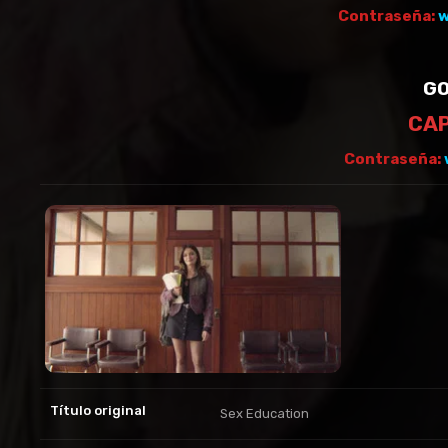
Contraseña:
w
GO
CAP
Contraseña:
Título original
Sex Education