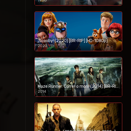
1988
¡Scooby! (2020) [BR-RIP] [HD-1080p]
2020
1080p/720p
Maze Runner: Correr o morir (2014) [BR-RIP] [HD-1080p]
2014
1080p/720p