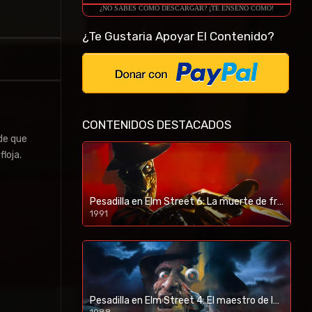
¿NO SABES COMO DESCARGAR? ¡TE ENSEÑO COMO!
¿Te Gustaria Apoyar El Contenido?
CONTENIDOS DESTACADOS
de que
loja.
Pesadilla en Elm Street 6: La muerte de freddy (1991) [BR-RIP] [HD-1080p]
1991
Pesadilla en Elm Street 4: El maestro de los sueños (1988) [BR-RIP] [HD-1080p]