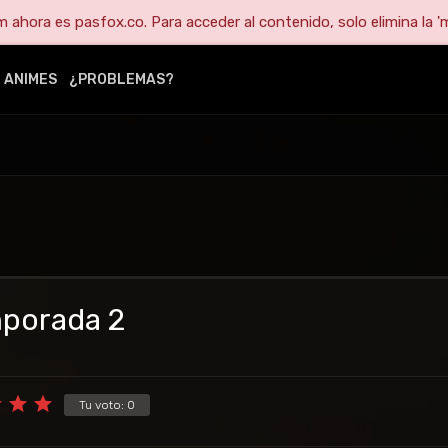
ahora es pasfox.co. Para acceder al contenido, solo elimina la 'm
ANIMES
¿PROBLEMAS?
mporada 2
Tu voto:
0