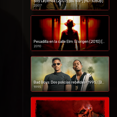
Soy Leyenda (2007) [BR-RIP] [HD-1080p]
2007
1080p/720p
Pesadilla en la calle Elm: El origen (2010) [BR-RIP] [HD-1080p]
2010
1080p/720p
Bad Boys: Dos policías rebeldes (1995) [BR-RIP] [HD-1080p]
1995
1080p/720p