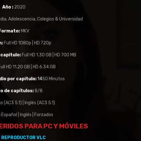
Año :
2020
dia. Adolescencia. Colegios & Universidad
Formato:
MKV
n:
Full HD 1080p | HD 720p
capitulo:
Full HD 1.30 GB | HD 700 MB
ull HD 11.20 GB | HD 6.34 GB
io por capitulo:
14
50 Minutos
 de capítulos:
8/8
o (AC3 5.1) | Inglés (AC3 5.1)
:
Español | Inglés | Forzados
RIDOS PARA PC Y
MÓVILES
L REPRODUCTOR VLC