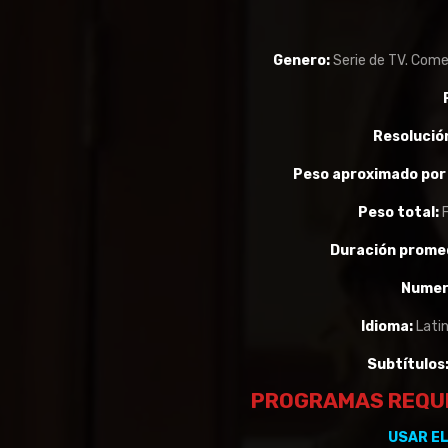
Genero:
Serie de TV. Come
Resolució
Peso aproximado por 
Peso total:
F
Duración promed
Numero
Idioma:
Latin
Subtítulos
PROGRAMAS REQUE
USAR E