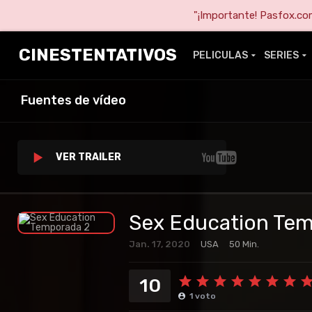
"¡Importante! Pasfox.com 
CINESTENTATIVOS
PELICULAS
SERIES
Fuentes de vídeo
VER TRAILER
Sex Education Te
Jan. 17, 2020
USA
50 Min.
10
1
voto