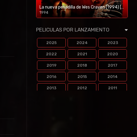
La nueva pesadilla de Wes Craven (1994) [BR-RIP] [HD-1080p]
1994
1080p/720p
PELICULAS POR LANZAMIENTO
2025
2024
2023
2022
2021
2020
2019
2018
2017
2016
2015
2014
2013
2012
2011
2010
2009
2008
2007
2006
2005
2004
2003
2002
2001
2000
1999