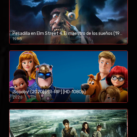
Pesadilla en Elm Street 4: El maestro de los sueños (1988) [BR-RIP] [HD-1080p]
1988
¡Scooby! (2020) [BR-RIP] [HD-1080p]
2020
1080p/720p