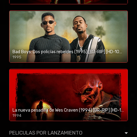
1080p/720p
Bad Boys: Dos policías rebeldes (1995) [BR-RIP] [HD-1080p]
1995
1080p/720p
La nueva pesadilla de Wes Craven (1994) [BR-RIP] [HD-1080p]
1994
1080p/720p
PELICULAS POR LANZAMIENTO