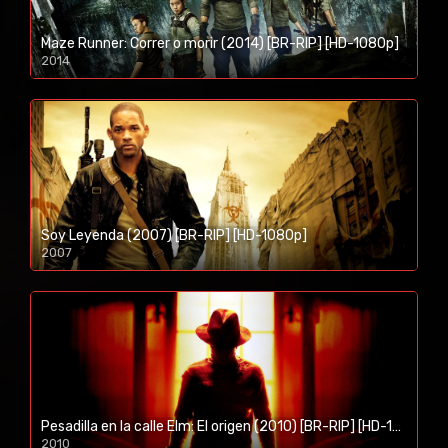
Maze Runner: Correr o morir (2014) [BR-RIP] [HD-1080p]
2014
1080p/720p
Soy Leyenda (2007) [BR-RIP] [HD-1080p]
2007
1080p/720p
Pesadilla en la calle Elm: El origen (2010) [BR-RIP] [HD-1080p]
2010