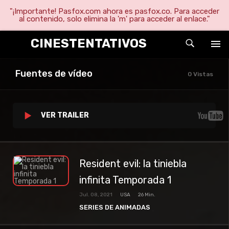
"¡Importante! Pasfox.com ahora es pasfox.co. Para acceder
al contenido, solo elimina la 'm' para acceder al enlace."
CINESTENTATIVOS
Fuentes de vídeo
0 Vistas
VER TRAILER
Resident evil: la tiniebla
infinita Temporada 1
Jul. 08, 2021
USA
26 Min.
SERIES DE ANIMADAS
SERIES DE TERROR
SERIES TV