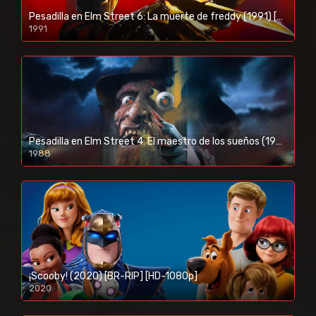
Pesadilla en Elm Street 6: La muerte de freddy (1991) [BR-RIP] [HD-1080p]
1991
Pesadilla en Elm Street 4: El maestro de los sueños (1988) [BR-RIP] [HD-1080p]
1988
¡Scooby! (2020) [BR-RIP] [HD-1080p]
2020
1080p/720p