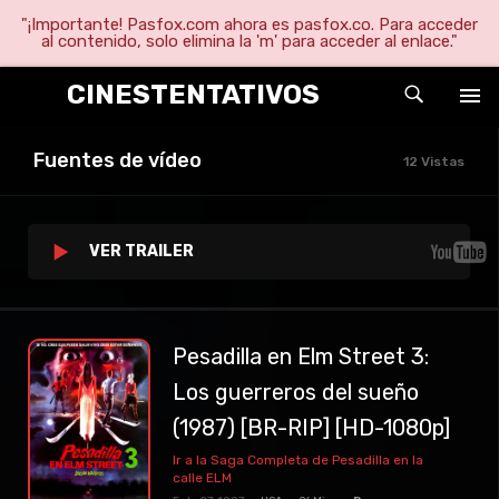
"¡Importante! Pasfox.com ahora es pasfox.co. Para acceder
al contenido, solo elimina la 'm' para acceder al enlace."
CINESTENTATIVOS
Fuentes de vídeo
12 Vistas
VER TRAILER
Pesadilla en Elm Street 3:
Los guerreros del sueño
(1987) [BR-RIP] [HD-1080p]
Ir a la Saga Completa de Pesadilla en la
calle ELM