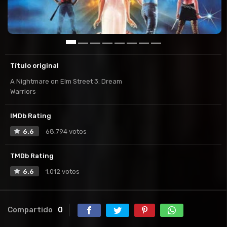
Título original
A Nightmare on Elm Street 3: Dream
Warriors
IMDb Rating
6.6
68,794 votos
TMDb Rating
6.6
1,012 votos
Compartido
0