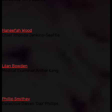
Haneefah Wood
Chief Rhonda Jenkins-Seattle
Lilan Bowden
Medical Examiner Amber Kang
Phillip Smithey
Detective Darren 'Daz' Phillips