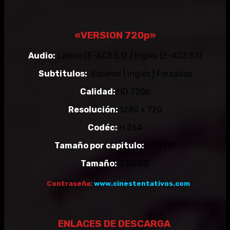
«VERSION 720p»
Audio:
Latino (E-AC3 5.1) | Inglés (E-AC3 5.1)
Subtitulos:
Español | Inglés | Forzados
Calidad:
HD 720p
Resolución:
1280 x 720
Codéc:
H.264
Tamaño por capitulo:
600 MB
Tamaño:
3.00 GB
Contraseña:
www.cinestentativos.com
ENLACES DE DESCARGA