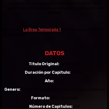
la piel de un detective que, en cada episodio, debe
resolver un asesinato con una nueva estrella invitada
famosa.
Te interesa
La Brea Temporada 1
?? Descargala AHORA!!
¿Que esperas?
DATOS
Titulo Original:
Murderville
Duración por Capitulo:
35 Min
Año:
2022
Genero:
Series TV. Comedia. Crimen. Intriga. Suspenso
Formato:
MKV (Matroska)
Número de Capitulos:
6/6