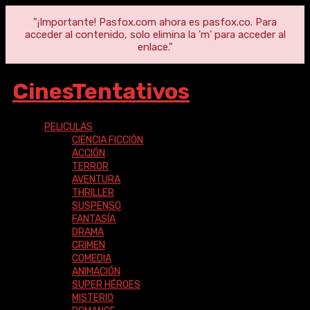
"¡Importante! Pasfox.com ahora es pasfox.co. Para
acceder al contenido, solo elimina la 'm' para acceder al
enlace."
CinesTentativos
PELICULAS
CIENCIA FICCIÓN
ACCIÓN
TERROR
AVENTURA
THRILLER
SUSPENSO
FANTASÍA
DRAMA
CRIMEN
COMEDIA
ANIMACIÓN
SUPER HÉROES
MISTERIO