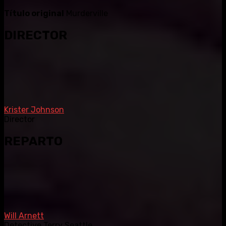
Título original
Murderville
DIRECTOR
Krister Johnson
Director
REPARTO
Will Arnett
Detective Terry Seattle