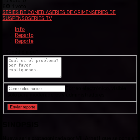
Tu voto:
0
8
1
voto
SERIES DE COMEDIA
SERIES DE CRIMEN
SERIES DE
SUSPENSO
SERIES TV
Info
Reparto
Reporte
¿Sucedió algo?
Correo electrónico, visible
solo para moderadores y administradores
SINOPSIS
Nueva serie protagonizada por Will Arnett que se pone en