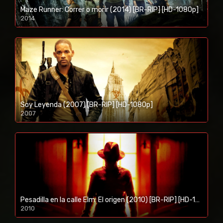
Maze Runner: Correr o morir (2014) [BR-RIP] [HD-1080p]
2014
1080p/720p
Soy Leyenda (2007) [BR-RIP] [HD-1080p]
2007
1080p/720p
Pesadilla en la calle Elm: El origen (2010) [BR-RIP] [HD-1080p]
2010
1080p/720p