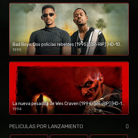
Bad Boys: Dos policías rebeldes (1995) [BR-RIP] [HD-1080p]
1995
1080p/720p
La nueva pesadilla de Wes Craven (1994) [BR-RIP] [HD-1080p]
1994
1080p/720p
PELICULAS POR LANZAMIENTO