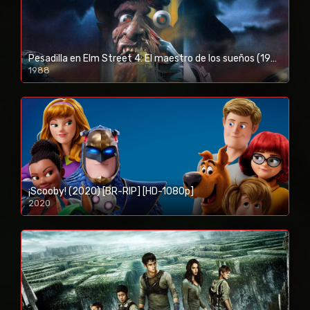
Pesadilla en Elm Street 4: El maestro de los sueños (1988) [BR-RIP] [HD-1080p]
1988
¡Scooby! (2020) [BR-RIP] [HD-1080p]
2020
1080p/720p