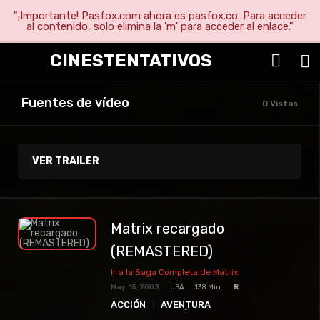
"¡Importante! Pasfox.com ahora es pasfox.co. Para acceder
al contenido, solo elimina la 'm' para acceder al enlace."
CINESTENTATIVOS
Fuentes de vídeo
0 Vistas
VER TRAILER
Matrix recargado
(REMASTERED)
Ir a la Saga Completa de Matrix
May. 15, 2003
USA
138 Min.
R
ACCIÓN
AVENTURA
CIENCIA FICCIÓN
PELICULAS