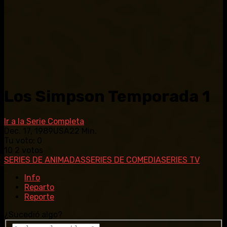
Los Simpson Temporada 1
Ir a la Serie Completa
Dec. 17, 1989
USA
22 Min.
Tu voto:
0
10
2
votos
SERIES DE ANIMADAS
SERIES DE COMEDIA
SERIES TV
Info
Reparto
Reporte
¿Sucedió algo?