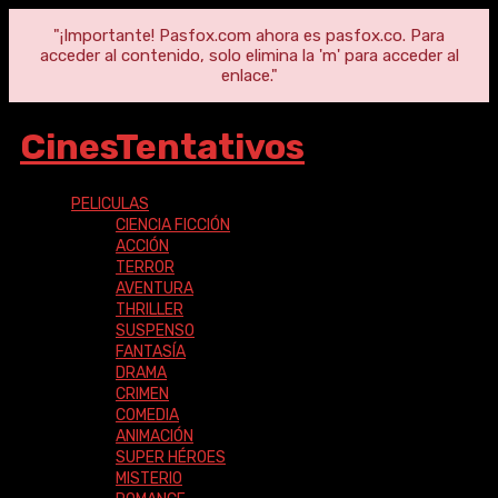
"¡Importante! Pasfox.com ahora es pasfox.co. Para
acceder al contenido, solo elimina la 'm' para acceder al
enlace."
CinesTentativos
PELICULAS
CIENCIA FICCIÓN
ACCIÓN
TERROR
AVENTURA
THRILLER
SUSPENSO
FANTASÍA
DRAMA
CRIMEN
COMEDIA
ANIMACIÓN
SUPER HÉROES
MISTERIO