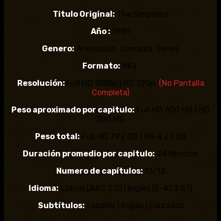
Titulo Original:
The Simpsons
Año :
1989
Genero:
Animación. Comedia. Series
Formato:
MKV
Resolución:
Full HD 1080p | HD 720p
(No Pantalla
Completa)
Peso aproximado por capitulo:
Full HD 600 MB | HD
300 MB
Peso total:
Full HD 7.92 GB | HD 4.20 GB
Duración promedio por capitulo:
24 Minutos
Numero de capítulos:
13/13
Idioma:
Latino (AAC 2.0) | Inglés (E-AC3 5.1)
Subtítulos
:
Español | Inglés | Forzados