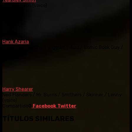
Lisa Simpson (voice)
Hank Azaria
Moe Szyslak / Chief Wiggum / Apu / Comic Book Guy /
Carl (voice)
Harry Shearer
Ned Flanders / Mr. Burns / Smithers / Skinner / Lenny
(voice)
Compartido
0
Facebook
Twitter
TÍTULOS SIMILARES