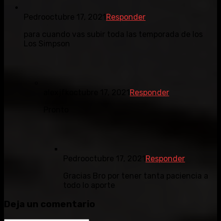
Pedro
octubre 17, 2021
Responder
para cuando vas subir toda las temporada de los
Los Simpson
alexjfk
octubre 17, 2021
Responder
Pronto
Pedro
octubre 17, 2021
Responder
Gracias Bro por tener tanta paciencia a
todo lo aporte
Deja un comentario