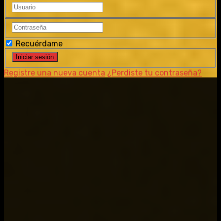
Recuérdame
Registre una nueva cuenta
¿Perdiste tu contraseña?