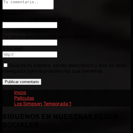
Nombre
*
Añadir un nombre para mostrar
Correo electrónico
*
Tu correo electrónico no será publicado
Sitio Web
Guarda mi nombre, correo electrónico y web en este
navegador para la próxima vez que comente.
Inicio
Películas
Los Simpson Temporada 1
SIGUENOS EN NUESTRAS REDES
SOCIALES