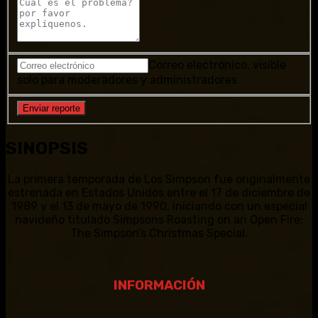
Correo electrónico, visible
solo para moderadores y administradores
SINOPSIS
La primera temporada de Los Simpson fue originalmente
estrenada en Estados Unidos entre el 17 de diciembre de
1989 y el 13 de mayo de 1990, iniciando con un especial
navideño titulado Simpsons Roasting on an Open Fire:
The Simpson’s Christmas Special.
INFORMACIÓN