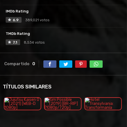
IMDb Rating
6.9
389,021 votos
TMDb Rating
7.1
8,534 votos
Compartido
0
TÍTULOS SIMILARES