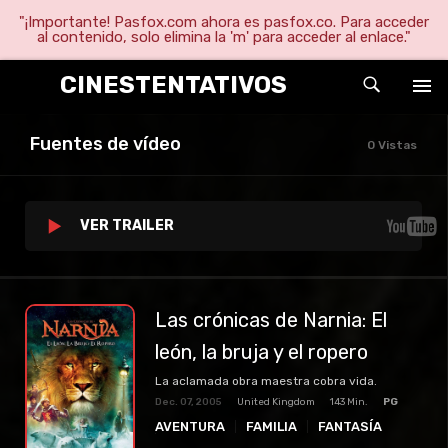
"¡Importante! Pasfox.com ahora es pasfox.co. Para acceder
al contenido, solo elimina la 'm' para acceder al enlace."
CINESTENTATIVOS
Fuentes de vídeo
0 Vistas
VER TRAILER
Las crónicas de Narnia: El
león, la bruja y el ropero
La aclamada obra maestra cobra vida.
Dec. 07, 2005
United Kingdom
143 Min.
PG
AVENTURA
FAMILIA
FANTASÍA
PELICULAS