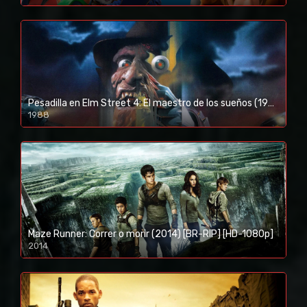
1080p/720p
Pesadilla en Elm Street 4: El maestro de los sueños (1988) [BR-RIP] [HD-1080p]
1988
Maze Runner: Correr o morir (2014) [BR-RIP] [HD-1080p]
2014
1080p/720p