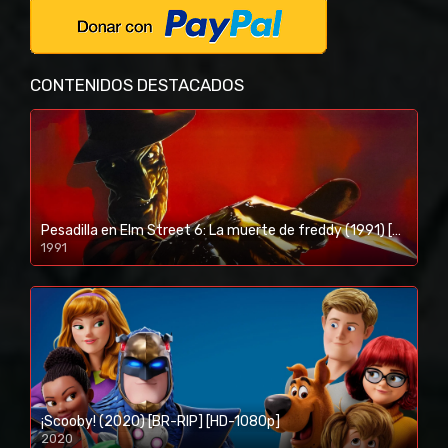
CONTENIDOS DESTACADOS
Pesadilla en Elm Street 6: La muerte de freddy (1991) [BR-RIP] [HD-1080p]
1991
¡Scooby! (2020) [BR-RIP] [HD-1080p]
2020