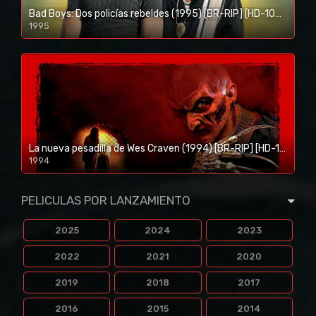
Bad Boys: Dos policías rebeldes (1995) [BR-RIP] [HD-1080p]
1995
1080p/720p
La nueva pesadilla de Wes Craven (1994) [BR-RIP] [HD-1080p]
1994
1080p/720p
PELICULAS POR LANZAMIENTO
2025
2024
2023
2022
2021
2020
2019
2018
2017
2016
2015
2014