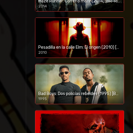
Maze Runner: Correr o morir (2014) [BR-RIP] [HD-1080p]
2014
1080p/720p
Pesadilla en la calle Elm: El origen (2010) [BR-RIP] [HD-1080p]
2010
1080p/720p
Bad Boys: Dos policías rebeldes (1995) [BR-RIP] [HD-1080p]
1995
1080p/720p