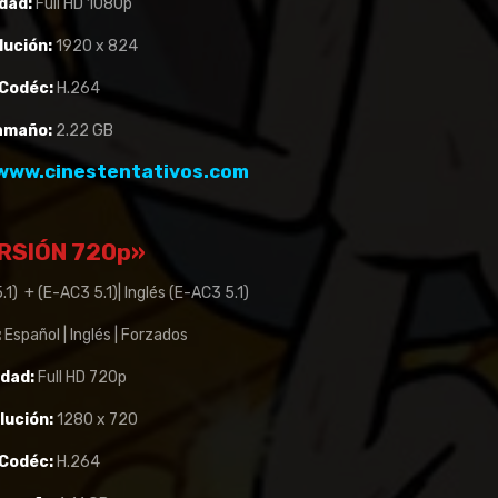
dad:
Full HD 1080p
lución:
1920 x 824
Codéc:
H.264
amaño:
2.22 GB
www.cinestentativos.com
RSIÓN 720p»
1) + (E-AC3 5.1)| Inglés (E-AC3 5.1)
:
Español | Inglés | Forzados
idad:
Full HD 720p
lución:
1280 x 720
Codéc:
H.264