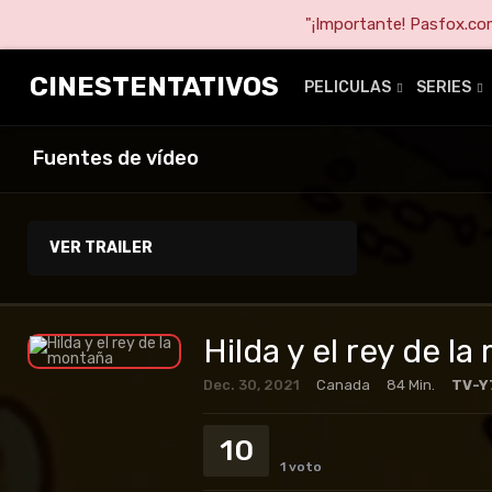
"¡Importante! Pasfox.com 
CINESTENTATIVOS
PELICULAS
SERIES
Fuentes de vídeo
VER TRAILER
Hilda y el rey de l
Dec. 30, 2021
Canada
84 Min.
TV-Y
10
1
voto