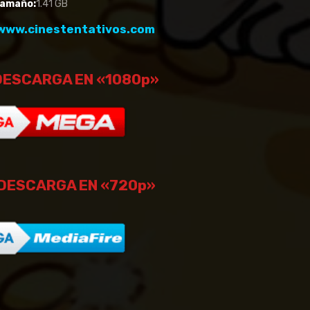
amaño:
1.41 GB
www.cinestentativos.com
DESCARGA EN «1080p»
DESCARGA EN «720p»