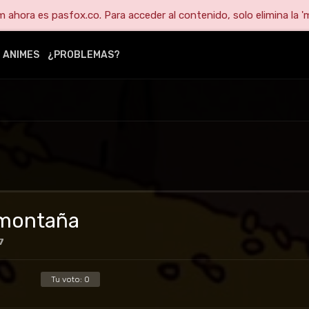
ahora es pasfox.co. Para acceder al contenido, solo elimina la 'm
ANIMES
¿PROBLEMAS?
a montaña
7
Tu voto:
0