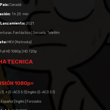
Pais:
Canadá
ación:
1 h 25 min
 Lanzamiento:
2021
nturas. Fantástico | Secuela. Telefilm
ato:
MKV (Matroska)
Full HD 1080p | HD 720p
HA TECNICA
RSIÓN 1080p»
1) + (E-AC3 5.1)| Inglés (E-AC3 5.1)
:
Español | Inglés | Forzados