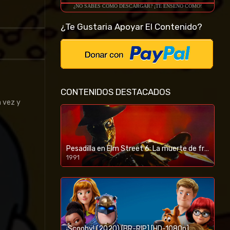
¿NO SABES COMO DESCARGAR? ¡TE ENSEÑO COMO!
¿Te Gustaria Apoyar El Contenido?
CONTENIDOS DESTACADOS
a vez y
Pesadilla en Elm Street 6: La muerte de freddy (1991) [BR-RIP] [HD-1080p]
1991
¡Scooby! (2020) [BR-RIP] [HD-1080p]