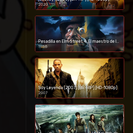
2020
1080p/720p
Pesadilla en Elm Street 4: El maestro de los sueños (1988) [BR-RIP] [HD-1080p]
1988
Soy Leyenda (2007) [BR-RIP] [HD-1080p]
2007
1080p/720p