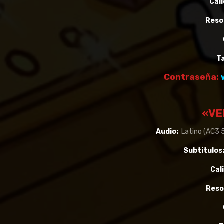
Cali
Reso
T
Contraseña:
«VE
Audio:
Latino (AC3 5.
Subtitulos
Cal
Reso