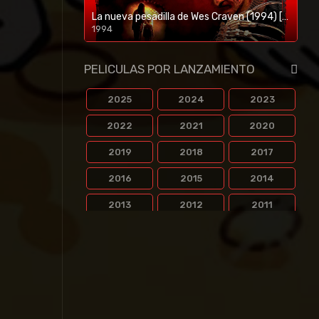
La nueva pesadilla de Wes Craven (1994) [BR-RIP] [HD-1080p]
1994
1080p/720p
PELICULAS POR LANZAMIENTO
2025
2024
2023
2022
2021
2020
2019
2018
2017
2016
2015
2014
2013
2012
2011
2010
2009
2008
2007
2006
2005
2004
2003
2002
2001
2000
1999