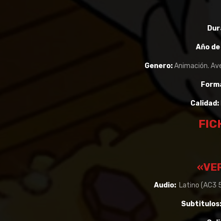
Dur
Año de
Genero:
Animación. Ave
Form
Calidad:
FIC
«VE
Audio:
Latino (AC3 5.
Subtitulos