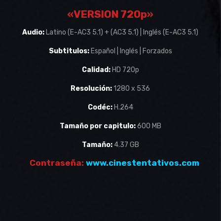
«VERSION 720p»
Audio:
Latino (E-AC3 5.1) + (AC3 5.1) | Inglés (E-AC3 5.1)
Subtitulos:
Español | Inglés | Forzados
Calidad:
HD 720p
Resolución:
1280 x 536
Codéc:
H.264
Tamaño por capitulo:
600 MB
Tamaño:
4.37 GB
Contraseña:
www.cinestentativos.com