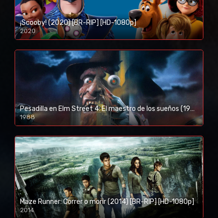
¡Scooby! (2020) [BR-RIP] [HD-1080p]
2020
1080p/720p
Pesadilla en Elm Street 4: El maestro de los sueños (1988) [BR-RIP] [HD-1080p]
1988
Maze Runner: Correr o morir (2014) [BR-RIP] [HD-1080p]
2014
1080p/720p