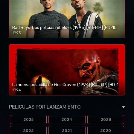
Bad Boys: Dos policías rebeldes (1995) [BR-RIP] [HD-1080p]
1995
1080p/720p
La nueva pesadilla de Wes Craven (1994) [BR-RIP] [HD-1080p]
1994
1080p/720p
PELICULAS POR LANZAMIENTO
2025
2024
2023
2022
2021
2020