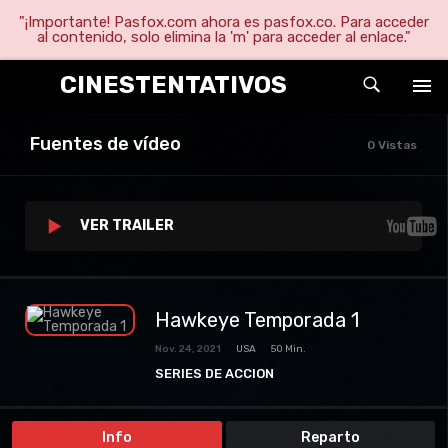
"¡Importante! Pasfox.com ahora es pasfox.co. Para acceder
al contenido, solo elimina la 'm' para acceder al enlace."
CINESTENTATIVOS
Fuentes de vídeo
0 Vistas
VER TRAILER
Hawkeye Temporada 1
Nov. 24, 2021
USA
50 Min.
SERIES DE ACCION
SERIES DE AVENTURAS
SERIES DE DRAMA
SERIES DE SUPER HEROES
SERIES TV
Info
Reparto