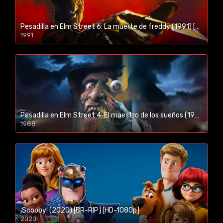
Pesadilla en Elm Street 6: La muerte de freddy (1991) [BR-RIP] [HD-1080p]
1991
Pesadilla en Elm Street 4: El maestro de los sueños (1988) [BR-RIP] [HD-1080p]
1988
¡Scooby! (2020) [BR-RIP] [HD-1080p]
2020