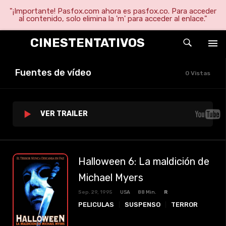
"¡Importante! Pasfox.com ahora es pasfox.co. Para acceder
al contenido, solo elimina la 'm' para acceder al enlace."
CINESTENTATIVOS
Fuentes de vídeo
0 Vistas
VER TRAILER
Halloween 6: La maldición de
Michael Myers
Sep. 29, 1995
USA
88 Min.
R
PELICULAS
SUSPENSO
TERROR