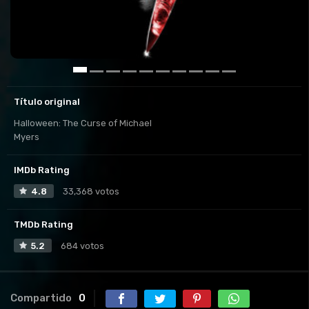
Título original
Halloween: The Curse of Michael
Myers
IMDb Rating
4.8
33,368 votos
TMDb Rating
5.2
684 votos
Compartido
0