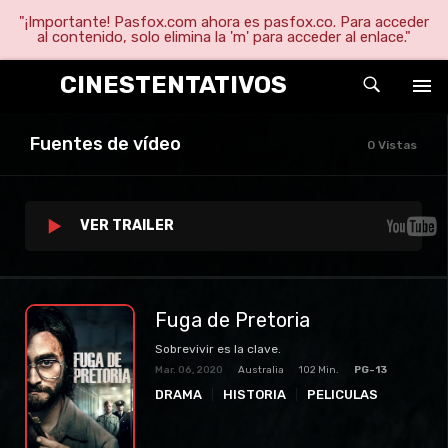
"¡Importante! Pasfox.com ahora es pasfox.co. Para acceder
al contenido, solo elimina la 'm' para acceder al enlace."
CINESTENTATIVOS
Fuentes de vídeo
0 Vistas
VER TRAILER
Fuga de Pretoria
Sobrevivir es la clave.
Mar. 06, 2020
Australia
102 Min.
PG-13
DRAMA
HISTORIA
PELICULAS
SUSPENSO