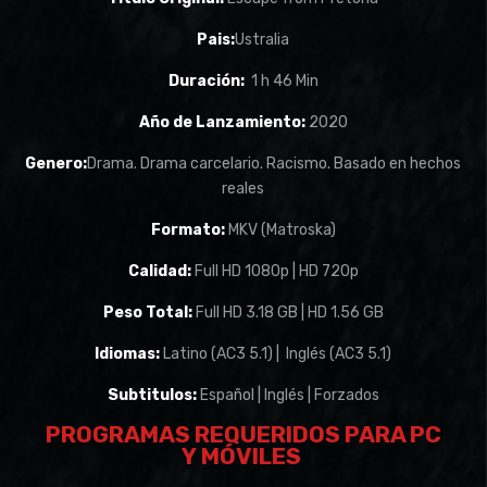
Pais:
Ustralia
Duración:
1 h 46 Min
Año de Lanzamiento:
2020
Genero:
Drama. Drama carcelario. Racismo. Basado en hechos
reales
Formato:
MKV (Matroska)
Calidad:
Full HD 1080p | HD 720p
Peso Total:
Full HD 3.18 GB | HD 1.56 GB
Idiomas:
Latino (AC3 5.1) | Inglés (AC3 5.1)
Subtitulos:
Español | Inglés | Forzados
PROGRAMAS REQUERIDOS PARA PC
Y
MÓVILES