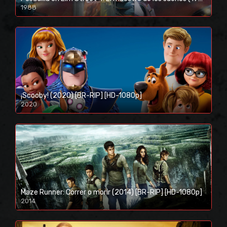
1988
¡Scooby! (2020) [BR-RIP] [HD-1080p]
2020
1080p/720p
Maze Runner: Correr o morir (2014) [BR-RIP] [HD-1080p]
2014
1080p/720p