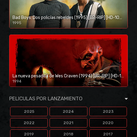
Bad Boys: Dos policías rebeldes (1995) [BR-RIP] [HD-1080p]
1995
1080p/720p
La nueva pesadilla de Wes Craven (1994) [BR-RIP] [HD-1080p]
1994
1080p/720p
PELICULAS POR LANZAMIENTO
2025
2024
2023
2022
2021
2020
2019
2018
2017