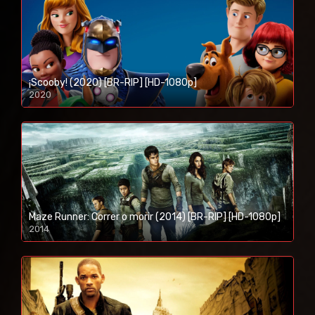
¡Scooby! (2020) [BR-RIP] [HD-1080p]
2020
1080p/720p
Maze Runner: Correr o morir (2014) [BR-RIP] [HD-1080p]
2014
1080p/720p