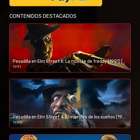
CONTENIDOS DESTACADOS
Pesadilla en Elm Street 6: La muerte de freddy (1991) [BR-RIP] [HD-1080p]
1991
Pesadilla en Elm Street 4: El maestro de los sueños (1988) [BR-RIP] [HD-1080p]
1988