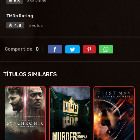
5.5
363 votos
TMDb Rating
4.8
5 votos
Compartido
0
TÍTULOS SIMILARES