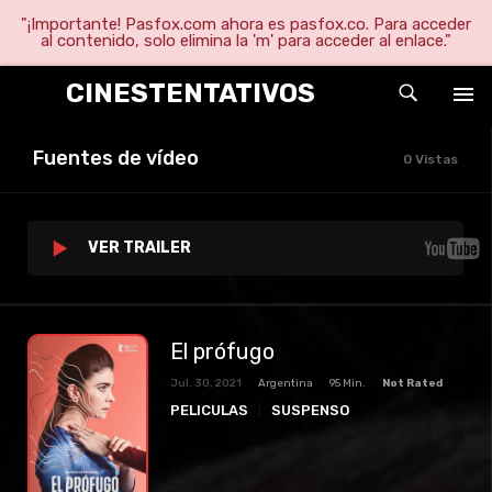
"¡Importante! Pasfox.com ahora es pasfox.co. Para acceder
al contenido, solo elimina la 'm' para acceder al enlace."
CINESTENTATIVOS
Fuentes de vídeo
0 Vistas
VER TRAILER
El prófugo
Jul. 30, 2021
Argentina
95 Min.
Not Rated
PELICULAS
SUSPENSO