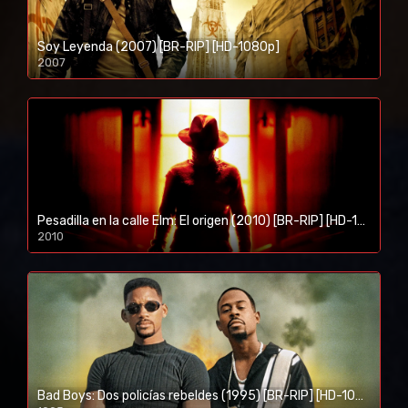
Soy Leyenda (2007) [BR-RIP] [HD-1080p]
2007
1080p/720p
Pesadilla en la calle Elm: El origen (2010) [BR-RIP] [HD-1080p]
2010
1080p/720p
Bad Boys: Dos policías rebeldes (1995) [BR-RIP] [HD-1080p]