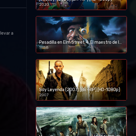
2020
1080p/720p
levar a
Pesadilla en Elm Street 4: El maestro de los sueños (1988) [BR-RIP] [HD-1080p]
1988
Soy Leyenda (2007) [BR-RIP] [HD-1080p]
2007
1080p/720p