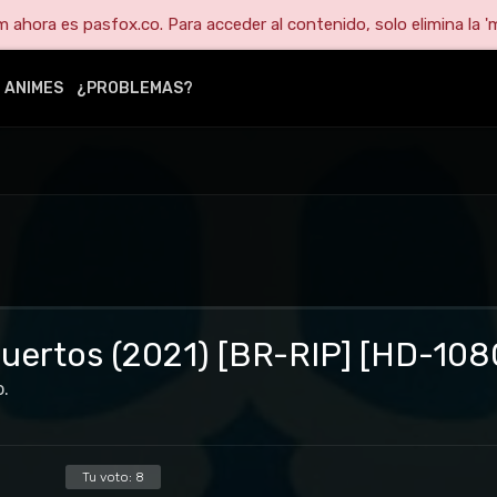
ahora es pasfox.co. Para acceder al contenido, solo elimina la 'm
ANIMES
¿PROBLEMAS?
 muertos (2021) [BR-RIP] [HD-108
o.
Tu voto:
8