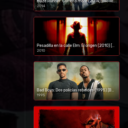
Maze Runner: Correr o morir (2014) [BR-RIP] [HD-1080p]
2014
1080p/720p
Pesadilla en la calle Elm: El origen (2010) [BR-RIP] [HD-1080p]
2010
1080p/720p
Bad Boys: Dos policías rebeldes (1995) [BR-RIP] [HD-1080p]
1995
1080p/720p