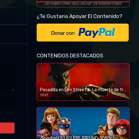
¿NO SABES COMO DESCARGAR? ¡TE ENSEÑO COMO!
¿Te Gustaria Apoyar El Contenido?
CONTENIDOS DESTACADOS
Pesadilla en Elm Street 6: La muerte de freddy (1991) [BR-RIP] [HD-1080p]
1991
¡Scooby! (2020) [BR-RIP] [HD-1080p]