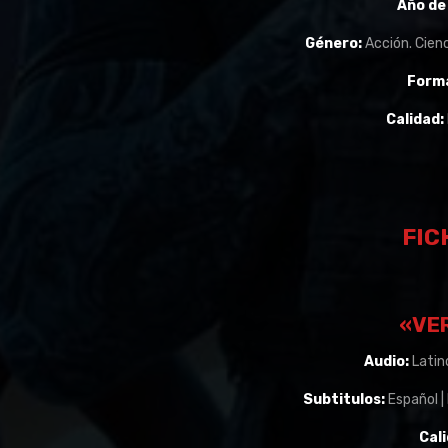
Año de
Género:
Acción. Cienc
Form
Calidad:
FIC
«VE
Audio:
Latino
Subtitulos:
Español |
Cali