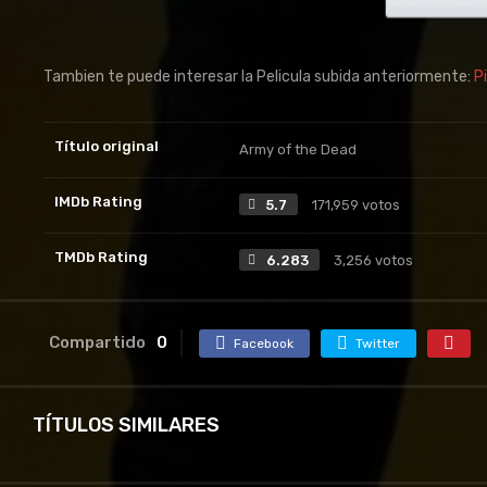
Tambien te puede interesar la Pelicula subida anteriormente:
P
Título original
Army of the Dead
IMDb Rating
5.7
171,959 votos
TMDb Rating
6.283
3,256 votos
Compartido
0
Facebook
Twitter
TÍTULOS SIMILARES