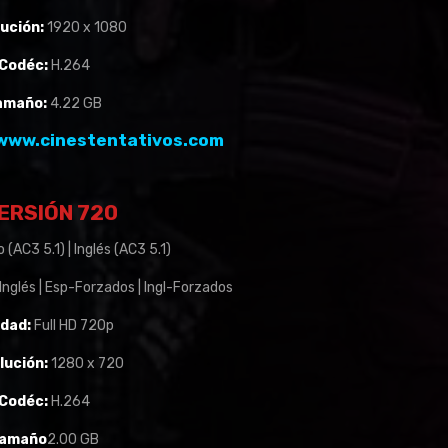
ución:
1920 x 1080
Codéc:
H.264
amaño:
4.22 GB
www.cinestentativos.com
ERSIÓN 720
 (AC3 5.1) | Inglés (AC3 5.1)
 Inglés | Esp-Forzados | Ingl-Forzados
idad:
Full HD 720p
lución:
1280 x 720
Codéc:
H.264
amaño
2.00 GB