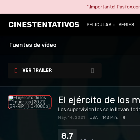
"¡Importante! Pasfox.com 
CINESTENTATIVOS
PELICULAS
SERIES
Fuentes de vídeo
VER TRAILER
El ejército de los
Los supervivientes se lo llevan tod
May. 14, 2021
USA
148 Min.
R
8.7