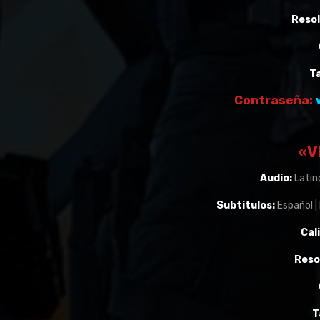
Resol
T
Contraseña:
«V
Audio:
Latino
Subtitulos:
Español |
Cal
Reso
T