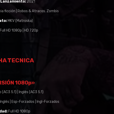
 Lanzamiento:
2021
ia ficción | Robos & Atracos. Zombis
ato:
MKV (Matroska)
Full HD 1080p | HD 720p
HA TECNICA
RSIÓN 1080p»
 (AC3 5.1) | Inglés (AC3 5.1)
 Inglés | Esp-Forzados | Ingl-Forzados
dad:
Full HD 1080p