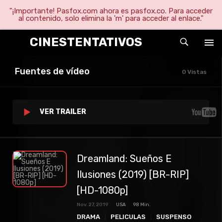
"¡Importante! Pasfox.com ahora es pasfox.co. Para acceder
al contenido, solo elimina la 'm' para acceder al enlace."
CINESTENTATIVOS
Fuentes de vídeo
0 Vistas
VER TRAILER
Dreamland: Sueños E
Ilusiones (2019) [BR-RIP]
[HD-1080p]
Nov. 27, 2019
USA
98 Min.
DRAMA
PELICULAS
SUSPENSO