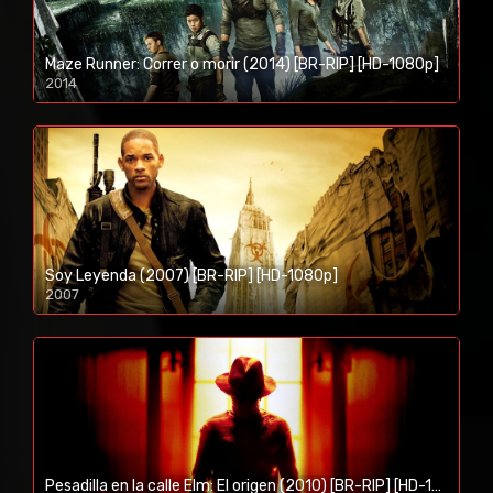
Maze Runner: Correr o morir (2014) [BR-RIP] [HD-1080p]
2014
1080p/720p
Soy Leyenda (2007) [BR-RIP] [HD-1080p]
2007
1080p/720p
Pesadilla en la calle Elm: El origen (2010) [BR-RIP] [HD-1080p]