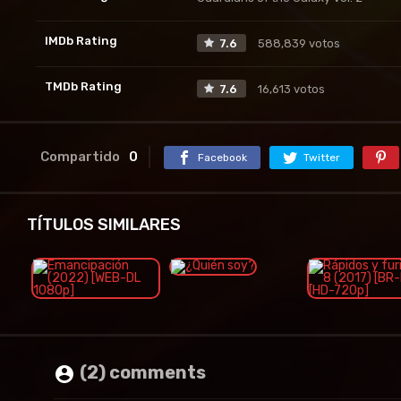
IMDb Rating
7.6
588,839 votos
TMDb Rating
7.6
16,613 votos
Compartido
0
Facebook
Twitter
TÍTULOS SIMILARES
(2) comments