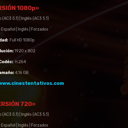
RSIÓN 1080p»
 (AC3 5.1) | Inglés (AC3 5.1)
:
Español | Inglés | Forzados
dad:
Full HD 1080p
lución:
1920 x 802
Codéc:
H.264
amaño:
4,16 GB
www.cinestentativos.com
RSIÓN 720»
 (AC3 5.1) | Inglés (AC3 5.1)
:
Español | Inglés | Forzados