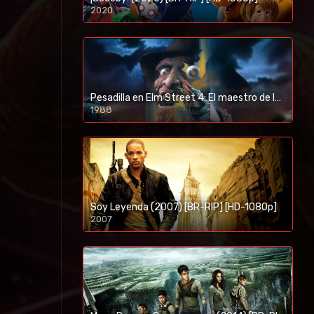
2020
1080p/720p
Pesadilla en Elm Street 4: El maestro de los sueños (1988) [BR-RIP] [HD-1080p]
1988
Soy Leyenda (2007) [BR-RIP] [HD-1080p]
2007
1080p/720p