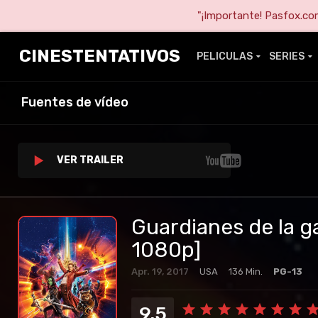
"¡Importante! Pasfox.com 
CINESTENTATIVOS
PELICULAS
SERIES
Fuentes de vídeo
VER TRAILER
Guardianes de la ga
1080p]
Apr. 19, 2017
USA
136 Min.
PG-13
9.5