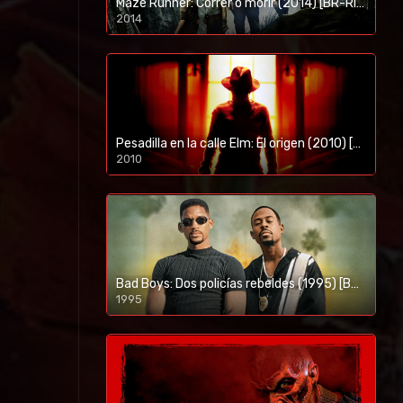
Maze Runner: Correr o morir (2014) [BR-RIP] [HD-1080p]
2014
1080p/720p
Pesadilla en la calle Elm: El origen (2010) [BR-RIP] [HD-1080p]
2010
1080p/720p
Bad Boys: Dos policías rebeldes (1995) [BR-RIP] [HD-1080p]
1995
1080p/720p