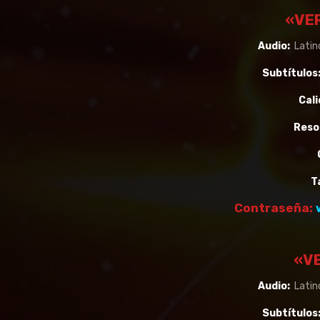
«VE
Audio:
Latino
Subtítulos
Cali
Reso
T
Contraseña:
«VE
Audio:
Latino
Subtítulos