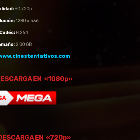
alidad:
HD 720p
lución:
1280 x 536
Codéc:
H.264
amaño:
2.00 GB
www.cinestentativos.com
DESCARGA EN «1080p»
DESCARGA EN «720p»