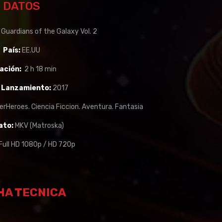
DATOS
:
Guardians of the Galaxy Vol. 2
País:
EE.UU
ación:
2 h 18 min
 Lanzamiento:
2017
rHeroes. Ciencia Ficcion. Aventura. Fantasia
ato:
MKV (Matroska)
Full HD 1080p / HD 720p
HA TECNICA