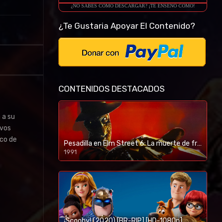
¿NO SABES COMO DESCARGAR? ¡TE ENSEÑO COMO!
¿Te Gustaria Apoyar El Contenido?
CONTENIDOS DESTACADOS
 a su
evos
ico de
Pesadilla en Elm Street 6: La muerte de freddy (1991) [BR-RIP] [HD-1080p]
1991
¡Scooby! (2020) [BR-RIP] [HD-1080p]