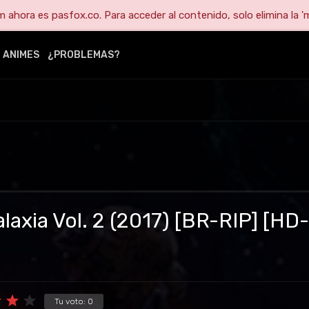
ahora es pasfox.co. Para acceder al contenido, solo elimina la 'm
ANIMES
¿PROBLEMAS?
laxia Vol. 2 (2017) [BR-RIP] [HD-
Tu voto:
0