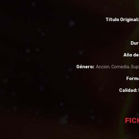
Titulo Original
Dur
Año de
Género:
Accion. Comedia. Supe
Form
Calidad:
FIC