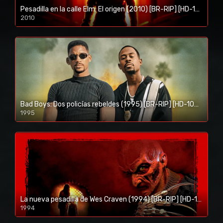
Pesadilla en la calle Elm: El origen (2010) [BR-RIP] [HD-1080p]
2010
1080p/720p
Bad Boys: Dos policías rebeldes (1995) [BR-RIP] [HD-1080p]
1995
1080p/720p
La nueva pesadilla de Wes Craven (1994) [BR-RIP] [HD-1080p]
1994
1080p/720p