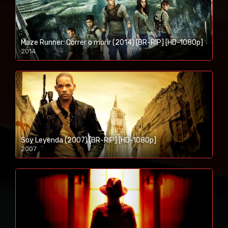
Maze Runner: Correr o morir (2014) [BR-RIP] [HD-1080p]
2014
1080p/720p
Soy Leyenda (2007) [BR-RIP] [HD-1080p]
2007
1080p/720p