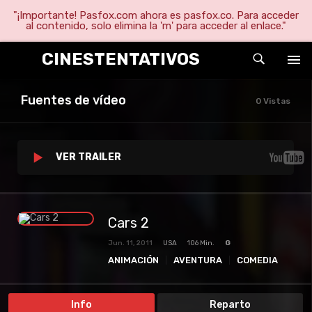
"¡Importante! Pasfox.com ahora es pasfox.co. Para acceder
al contenido, solo elimina la 'm' para acceder al enlace."
CINESTENTATIVOS
Fuentes de vídeo
0 Vistas
VER TRAILER
Cars 2
Jun. 11, 2011
USA
106 Min.
G
ANIMACIÓN
AVENTURA
COMEDIA
DEPORTES
FAMILIA
PELICULAS
Info
Reparto