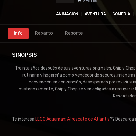
9
votos
ANIMACIÓN
AVENTURA
COMEDIA
Info
Reparto
Reporte
SINOPSIS
Treinta años después de sus aventuras originales, Chip y Chop
rutinaria y hogareña como vendedor de seguros, mientras q
convención en convención, desesperado por revivir su
misteriosamente, Chip y Chop se ven obligados a recuperar
Rescatadore
Te interesa
LEGO Aquaman: Al rescate de Atlantis
?? Descargal