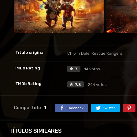
Título original
Chip 'n Dale: Rescue Rangers
IMDb Rating
7
14 votos
TMDb Rating
7.3
244 votos
Compartido
1
Facebook
Twitter
TÍTULOS SIMILARES