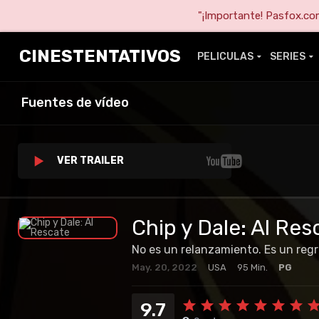
"¡Importante! Pasfox.com 
CINESTENTATIVOS
PELICULAS
SERIES
Fuentes de vídeo
VER TRAILER
Chip y Dale: Al Res
No es un relanzamiento. Es un regr
May. 20, 2022
USA
95 Min.
PG
9.7