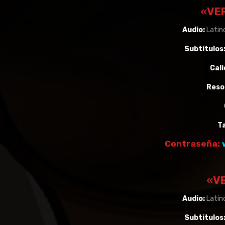
«VE
Audio:
Latino
Subtitulos
Cali
Reso
T
Contraseña:
«VE
Audio:
Latino
Subtitulos