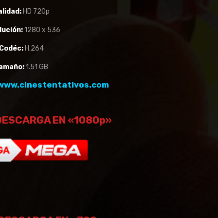
alidad:
HD 720p
lución:
1280 x 536
Codéc:
H.264
amaño:
1.51 GB
www.cinestentativos.com
DESCARGA EN «1080p»