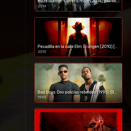
Maze Runner: Correr o morir (2014) [BR-RIP] [HD-1080p]
2014
1080p/720p
Pesadilla en la calle Elm: El origen (2010) [BR-RIP] [HD-1080p]
2010
1080p/720p
Bad Boys: Dos policías rebeldes (1995) [BR-RIP] [HD-1080p]
1995
1080p/720p