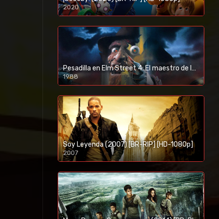
2020
1080p/720p
Pesadilla en Elm Street 4: El maestro de los sueños (1988) [BR-RIP] [HD-1080p]
1988
Soy Leyenda (2007) [BR-RIP] [HD-1080p]
2007
1080p/720p