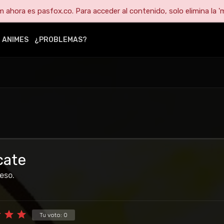
ahora es pasfox.co. Para acceder al contenido, solo elimina la 'm
ANIMES
¿PROBLEMAS?
cate
eso.
Tu voto:
0