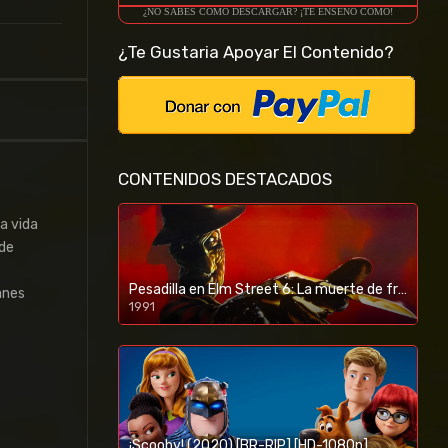
¿NO SABES COMO DESCARGAR? ¡TE ENSEÑO COMO!
¿Te Gustaria Apoyar El Contenido?
CONTENIDOS DESTACADOS
a vida
 de
Pesadilla en Elm Street 6: La muerte de freddy (1991) [BR-RIP] [HD-1080p]
anes
1991
¡Scooby! (2020) [BR-RIP] [HD-1080p]