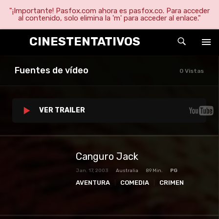
"¡Importante! Pasfox.com ahora es pasfox.co. Para acceder
al contenido, solo elimina la 'm' para acceder al enlace."
CINESTENTATIVOS
Fuentes de vídeo
0 Vistas
VER TRAILER
Canguro Jack
Jan. 17, 2003
Australia
89 Min.
PG
AVENTURA
COMEDIA
CRIMEN
FAMILIA
PELICULAS