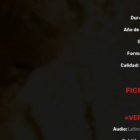
Dur
Año de
Form
Calidad:
FIC
«VE
Audio:
Latino