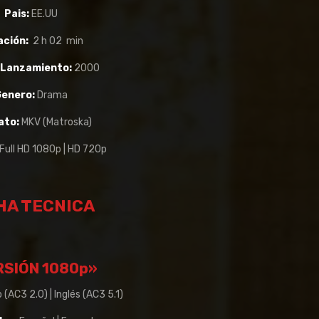
Pais:
EE.UU
ación:
2 h 02 min
 Lanzamiento:
2000
Genero:
Drama
ato:
MKV (Matroska)
Full HD 1080p | HD 720p
HA TECNICA
RSIÓN 1080p»
 (AC3 2.0) | Inglés (AC3 5.1)