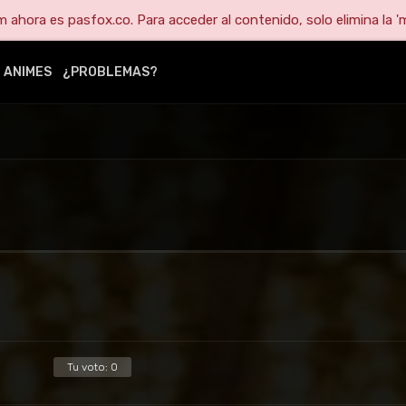
ahora es pasfox.co. Para acceder al contenido, solo elimina la 'm
ANIMES
¿PROBLEMAS?
Tu voto:
0