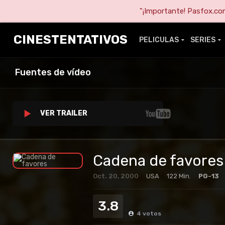
"¡Importante! Pasfox.com 
CINESTENTATIVOS
PELICULAS
SERIES
Fuentes de vídeo
VER TRAILER
Cadena de favores
Oct. 20, 2000
USA
122 Min.
PG-13
3.8
4
votos