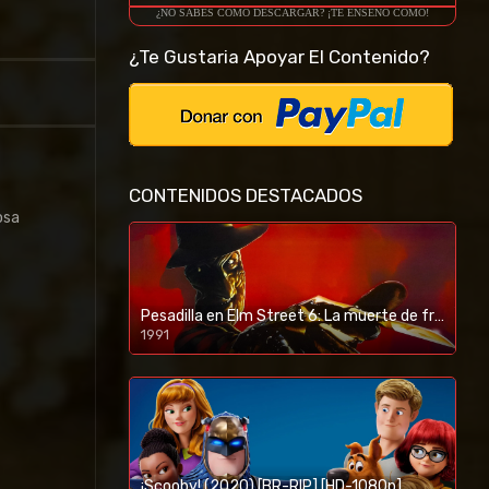
¿NO SABES COMO DESCARGAR? ¡TE ENSEÑO COMO!
¿Te Gustaria Apoyar El Contenido?
CONTENIDOS DESTACADOS
osa
Pesadilla en Elm Street 6: La muerte de freddy (1991) [BR-RIP] [HD-1080p]
1991
¡Scooby! (2020) [BR-RIP] [HD-1080p]