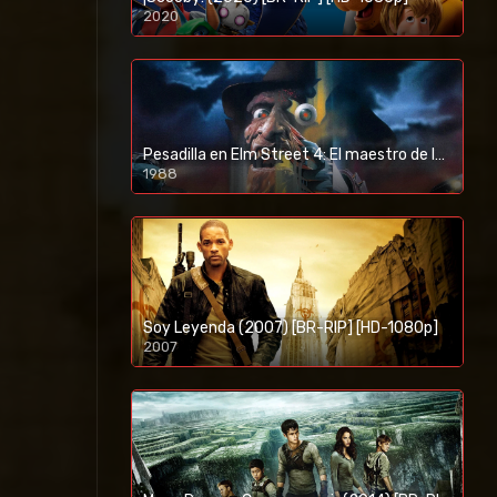
2020
1080p/720p
Pesadilla en Elm Street 4: El maestro de los sueños (1988) [BR-RIP] [HD-1080p]
1988
Soy Leyenda (2007) [BR-RIP] [HD-1080p]
2007
1080p/720p