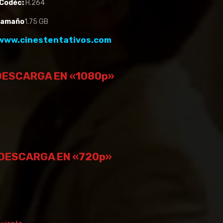
Codéc:
H.264
Tamaño
1.75 GB
www.cinestentativos.com
DESCARGA EN «1080p»
DESCARGA EN «720p»