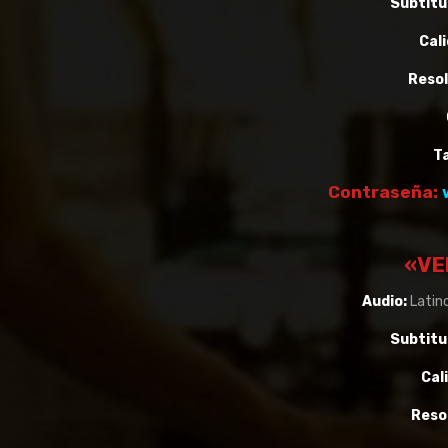
Subtitu
Cali
Resol
T
Contraseña:
«VE
Audio:
Latino
Subtitu
Cal
Reso