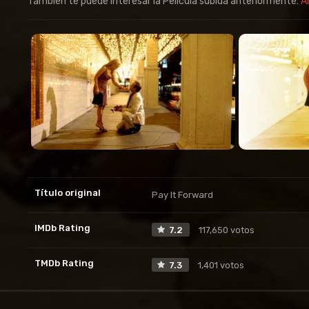
Tambien te puede interesar la Pelicula subida anteriormente:
A
Título original
Pay It Forward
IMDb Rating
7.2
117,650 votos
TMDb Rating
7.3
1,401 votos