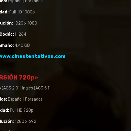
los:
Español | Forzados
dad:
Full HD 1080p
ución:
1920 x 1080
Codéc:
H.264
amaño:
4.40 GB
www.cinestentativos.com
RSIÓN 720p»
 (AC3 2.0) | Inglés (AC3 5.1)
los:
Español | Forzados
idad:
Full HD 720p
lución:
1280 x 692