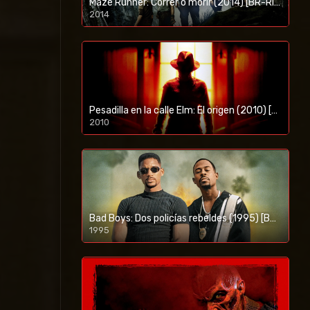
Maze Runner: Correr o morir (2014) [BR-RIP] [HD-1080p]
2014
1080p/720p
Pesadilla en la calle Elm: El origen (2010) [BR-RIP] [HD-1080p]
2010
1080p/720p
Bad Boys: Dos policías rebeldes (1995) [BR-RIP] [HD-1080p]
1995
1080p/720p