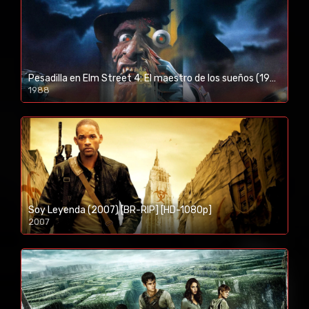
Pesadilla en Elm Street 4: El maestro de los sueños (1988) [BR-RIP] [HD-1080p]
1988
Soy Leyenda (2007) [BR-RIP] [HD-1080p]
2007
1080p/720p