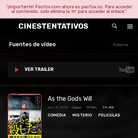
"¡Importante! Pasfox.com ahora es pasfox.co. Para acceder
al contenido, solo elimina la 'm' para acceder al enlace."
CINESTENTATIVOS
Fuentes de vídeo
0 Vistas
VER TRAILER
As the Gods Will
Nov. 15, 2014
Japan
117 Min.
TV-MA
COMEDIA
MISTERIO
PELICULAS
SUSPENSO
TERROR