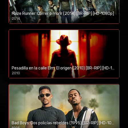
Maze Runner: Correr o morir (2014) [BR-RIP] [HD-1080p]
2014
1080p/720p
Pesadilla en la calle Elm: El origen (2010) [BR-RIP] [HD-1080p]
2010
1080p/720p
Bad Boys: Dos policías rebeldes (1995) [BR-RIP] [HD-1080p]
1995