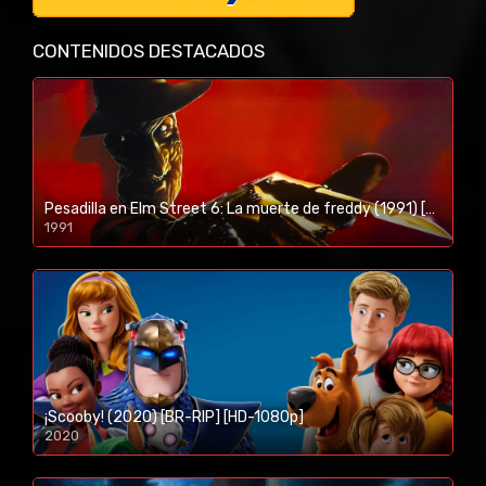
CONTENIDOS DESTACADOS
Pesadilla en Elm Street 6: La muerte de freddy (1991) [BR-RIP] [HD-1080p]
1991
¡Scooby! (2020) [BR-RIP] [HD-1080p]
2020
1080p/720p