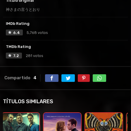
Título original
神さまの言うとおり
IMDb Rating
6.4
5,768 votos
TMDb Rating
7.2
281 votos
Compartido
4
TÍTULOS SIMILARES