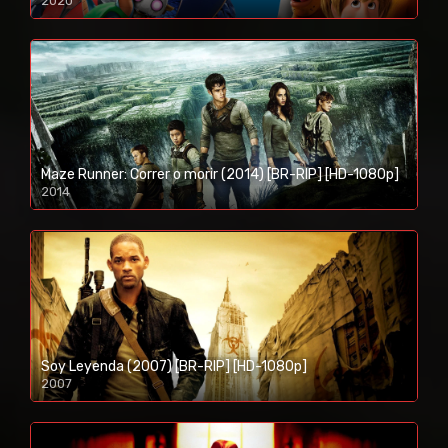
2020
1080p/720p
Maze Runner: Correr o morir (2014) [BR-RIP] [HD-1080p]
2014
1080p/720p
Soy Leyenda (2007) [BR-RIP] [HD-1080p]
2007
1080p/720p