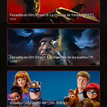
Pesadilla en Elm Street 6: La muerte de freddy (1991) [BR-RIP] [HD-1080p]
1991
Pesadilla en Elm Street 4: El maestro de los sueños (1988) [BR-RIP] [HD-1080p]
1988
¡Scooby! (2020) [BR-RIP] [HD-1080p]