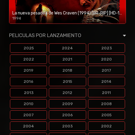
La nueva pesadilla de Wes Craven (1994) [BR-RIP] [HD-1080p]
1994
1080p/720p
PELICULAS POR LANZAMIENTO
2025
2024
2023
2022
2021
2020
2019
2018
2017
2016
2015
2014
2013
2012
2011
2010
2009
2008
2007
2006
2005
2004
2003
2002