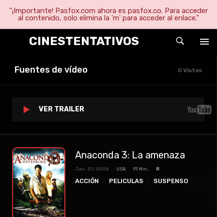
"¡Importante! Pasfox.com ahora es pasfox.co. Para acceder
al contenido, solo elimina la 'm' para acceder al enlace."
CINESTENTATIVOS
Fuentes de vídeo
0 Vistas
VER TRAILER
Anaconda 3: La amenaza
Jan. 01, 2008
USA
91 Min.
R
ACCIÓN
PELICULAS
SUSPENSO
TERROR