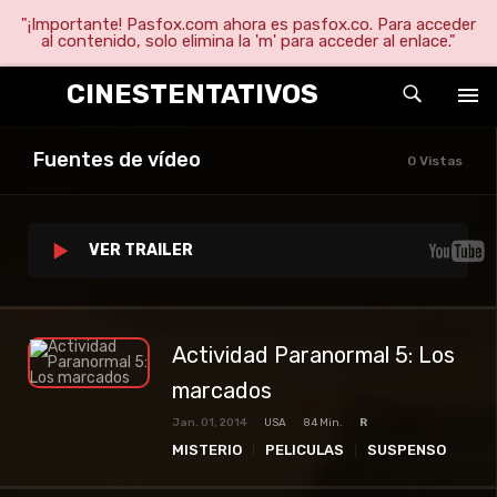
"¡Importante! Pasfox.com ahora es pasfox.co. Para acceder
al contenido, solo elimina la 'm' para acceder al enlace."
CINESTENTATIVOS
Fuentes de vídeo
0 Vistas
VER TRAILER
Actividad Paranormal 5: Los
marcados
Jan. 01, 2014
USA
84 Min.
R
MISTERIO
PELICULAS
SUSPENSO
TERROR