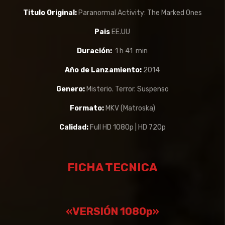
Titulo Original:
Paranormal Activity: The Marked Ones
Pais
EE.UU
Duración:
1 h 41 min
Año de Lanzamiento:
2014
Genero:
Misterio. Terror. Suspenso
Formato:
MKV (Matroska)
Calidad:
Full HD 1080p | HD 720p
FICHA TECNICA
«VERSIÓN 1080p»