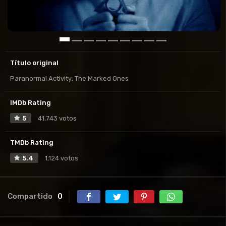
Título original
Paranormal Activity: The Marked Ones
IMDb Rating
5
41,743 votos
TMDb Rating
5.4
1,124 votos
Compartido
0