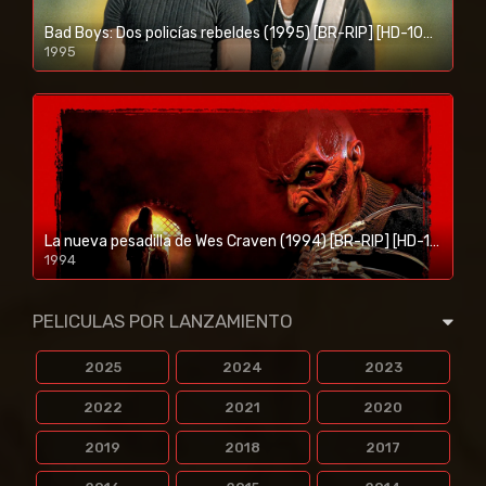
Bad Boys: Dos policías rebeldes (1995) [BR-RIP] [HD-1080p]
1995
1080p/720p
La nueva pesadilla de Wes Craven (1994) [BR-RIP] [HD-1080p]
1994
1080p/720p
PELICULAS POR LANZAMIENTO
2025
2024
2023
2022
2021
2020
2019
2018
2017