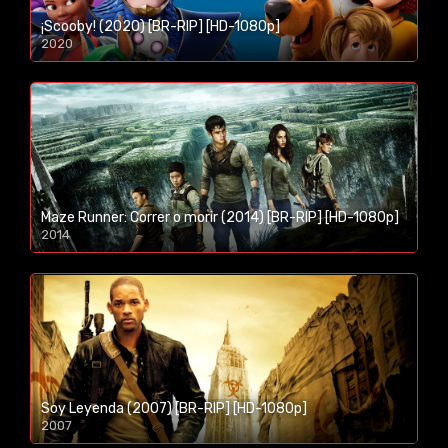
¡Scooby! (2020) [BR-RIP] [HD-1080p]
2020
1080p/720p
Maze Runner: Correr o morir (2014) [BR-RIP] [HD-1080p]
2014
1080p/720p
Soy Leyenda (2007) [BR-RIP] [HD-1080p]
2007
1080p/720p