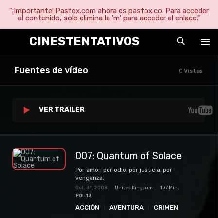
"¡Importante! Pasfox.com ahora es pasfox.co. Para acceder
al contenido, solo elimina la 'm' para acceder al enlace."
CINESTENTATIVOS
Fuentes de vídeo
0 Vistas
VER TRAILER
007: Quantum of Solace
Por amor, por odio, por justicia, por
venganza.
Oct. 31, 2008
United Kingdom
107 Min.
PG-13
ACCIÓN
AVENTURA
CRIMEN
PELICULAS
SUSPENSO