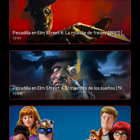
Pesadilla en Elm Street 6: La muerte de freddy (1991) [BR-RIP] [HD-1080p]
1991
Pesadilla en Elm Street 4: El maestro de los sueños (1988) [BR-RIP] [HD-1080p]
1988