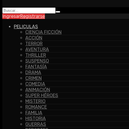
Ingresar
Registrarse
PELICULAS
CIENCIA FICCIÓN
ACCIÓN
TERROR
AVENTURA
THRILLER
SUSPENSO
FANTASÍA
DRAMA
CRIMEN
COMEDIA
ANIMACIÓN
SUPER HÉROES
MISTERIO
ROMANCE
FAMILIA
HISTORIA
GUERRAS