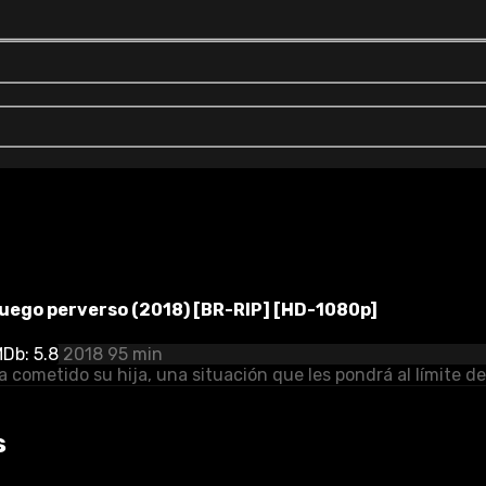
uego perverso (2018) [BR-RIP] [HD-1080p]
MDb: 5.8
2018
95 min
a cometido su hija, una situación que les pondrá al límite d
s