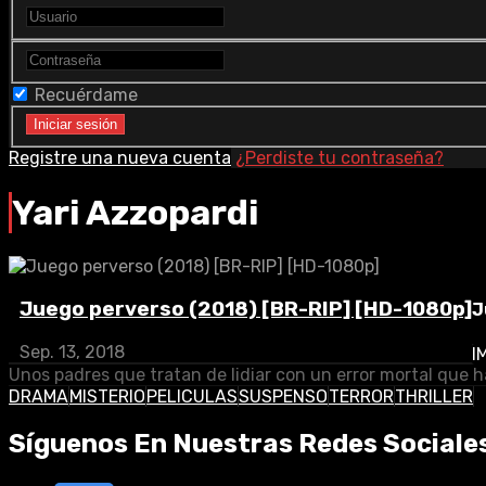
Recuérdame
Registre una nueva cuenta
¿Perdiste tu contraseña?
Yari Azzopardi
Juego perverso (2018) [BR-RIP] [HD-1080p]
J
Sep. 13, 2018
I
Unos padres que tratan de lidiar con un error mortal que h
DRAMA
MISTERIO
PELICULAS
SUSPENSO
TERROR
THRILLER
Síguenos En Nuestras Redes Sociale