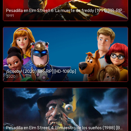
Pesadilla en Elm Street 6: La muerte de freddy (1991) [BR-RIP] [HD-1080p]
1991
¡Scooby! (2020) [BR-RIP] [HD-1080p]
2020
1080p/720p
Pesadilla en Elm Street 4: El maestro de los sueños (1988) [BR-RIP] [HD-1080p]