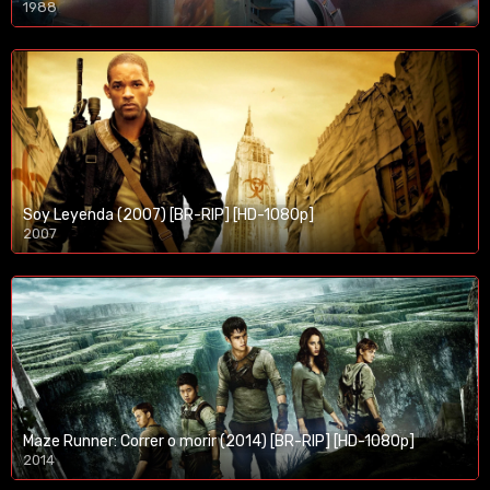
1988
Soy Leyenda (2007) [BR-RIP] [HD-1080p]
2007
1080p/720p
Maze Runner: Correr o morir (2014) [BR-RIP] [HD-1080p]
2014
1080p/720p