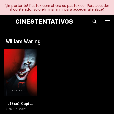
"¡Importante! Pasfox.com ahora es pasfox.co. Para acceder
al contenido, solo elimina la 'm' para acceder al enlace."
CINESTENTATIVOS
William Waring
It (Eso): Capítulo dos (2019) [BR-RIP] [HD-720p]
Sep. 04, 2019