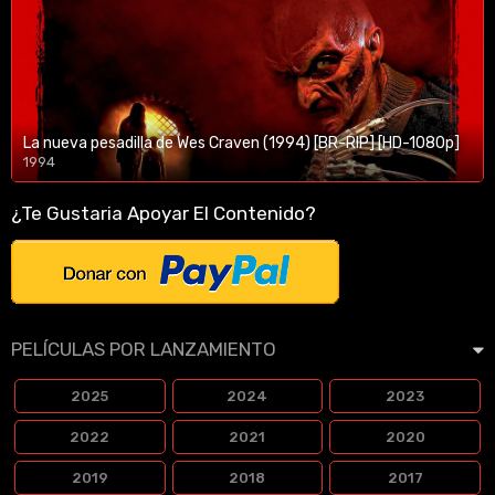
La nueva pesadilla de Wes Craven (1994) [BR-RIP] [HD-1080p]
1994
1080p/720p
¿Te Gustaria Apoyar El Contenido?
PELÍCULAS POR LANZAMIENTO
2025
2024
2023
2022
2021
2020
2019
2018
2017