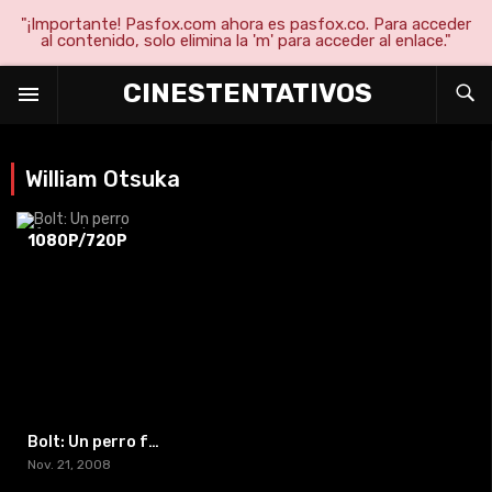
"¡Importante! Pasfox.com ahora es pasfox.co. Para acceder
al contenido, solo elimina la 'm' para acceder al enlace."
CINESTENTATIVOS
William Otsuka
1080P/720P
Bolt: Un perro fuera de serie
Nov. 21, 2008