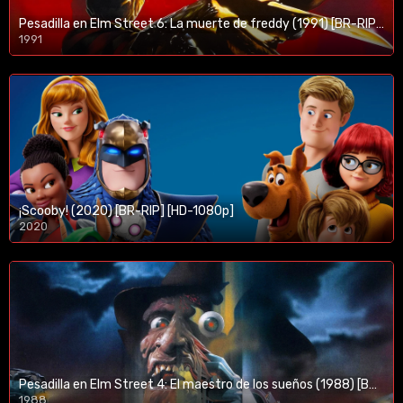
Pesadilla en Elm Street 6: La muerte de freddy (1991) [BR-RIP] [HD-1080p]
1991
¡Scooby! (2020) [BR-RIP] [HD-1080p]
2020
1080p/720p
Pesadilla en Elm Street 4: El maestro de los sueños (1988) [BR-RIP] [HD-1080p]
1988