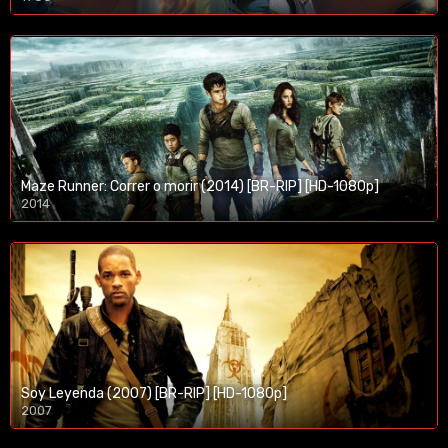
Maze Runner: Correr o morir (2014) [BR-RIP] [HD-1080p]
2014
1080p/720p
Soy Leyenda (2007) [BR-RIP] [HD-1080p]
2007
1080p/720p