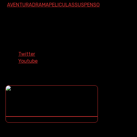
AVENTURA
DRAMA
PELICULAS
SUSPENSO
Síguenos En Nuestras Redes
Sociales
Twitter
Youtube
¿COMO DESCARGAR?
¿NO SABES COMO DESCARGAR? ¡TE ENSEÑO COMO!
CONTENIDOS DESTACADOS