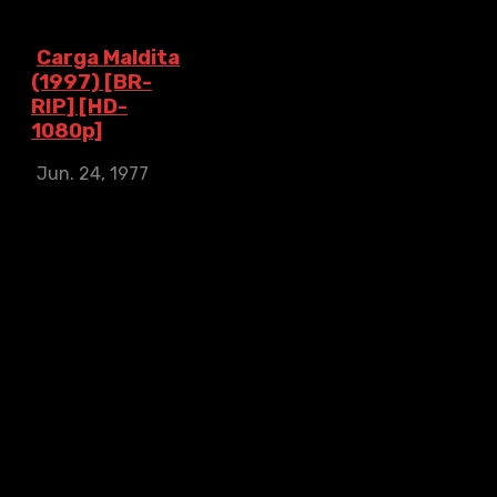
Carga Maldita
(1997) [BR-
RIP] [HD-
1080p]
Jun. 24, 1977
Carga Maldita
(1997) [BR-RIP]
[HD-1080p]
IMDb: 7.7
1977
122
min
Un grupo de
excluidos, de
diferentes
orígenes y
nacionalidades, se
ven obligados por
necesidad a viajar
a Sudamérica para
trabajar en una ...