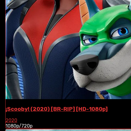
¡Scooby! (2020) [BR-RIP] [HD-1080p]
2020
1080p/720p