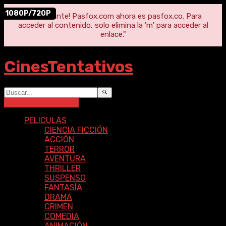
1080P/720P
"¡Importante! Pasfox.com ahora es pasfox.co. Para
acceder al contenido, solo elimina la 'm' para acceder al
enlace."
CinesTentativos
Ingresar
Registrarse
PELICULAS
CIENCIA FICCIÓN
ACCIÓN
TERROR
AVENTURA
THRILLER
SUSPENSO
FANTASÍA
DRAMA
CRIMEN
COMEDIA
ANIMACIÓN