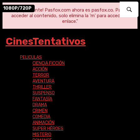
1080P/720P
"¡Importante! Pasfox.com ahora es pasfox.co. Para
acceder al contenido, solo elimina la 'm' para acceder al
enlace."
CinesTentativos
PELICULAS
CIENCIA FICCIÓN
ACCIÓN
TERROR
AVENTURA
THRILLER
SUSPENSO
FANTASÍA
DRAMA
CRIMEN
COMEDIA
ANIMACIÓN
SUPER HÉROES
MISTERIO