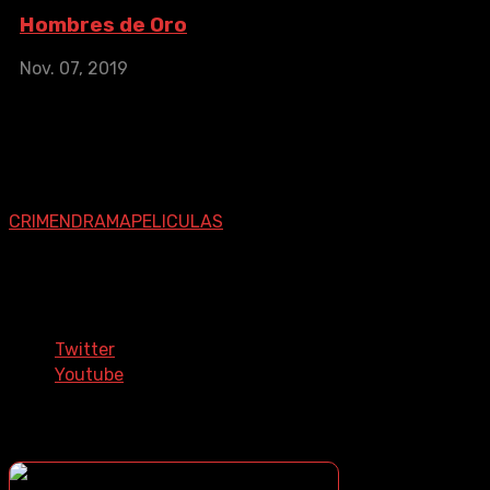
Hombres de Oro
Nov. 07, 2019
Hombres de Oro
IMDb: 5.8
2019
En el Turín de mediados de los 90, tres hombres
atormentados en busca de venganza, están dispuestos a
cualquier cosa para conseguir su objetivo: ...
CRIMEN
DRAMA
PELICULAS
Síguenos En Nuestras Redes
Sociales
Twitter
Youtube
¿COMO DESCARGAR?