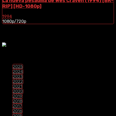
La nueva pesadilla de Wes Craven (1994) [BR-
RIP] [HD-1080p]
1994
1080p/720p
¿Te Gustaria Apoyar El Contenido?
PELÍCULAS POR LANZAMIENTO
2025
2024
2023
2022
2021
2020
2019
2018
2017
2016
2015