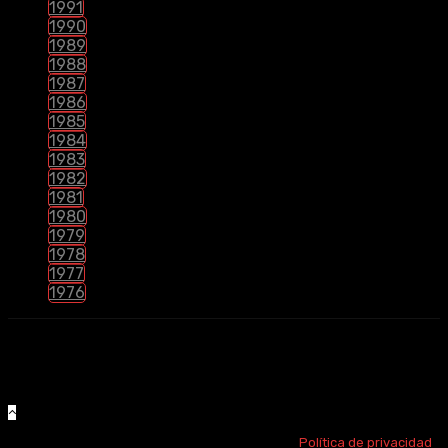
1991
1990
1989
1988
1987
1986
1985
1984
1983
1982
1981
1980
1979
1978
1977
1976
Este sitio no aloja ni reproduce ningún archivo en sus servidores todo
el contenido hallado en esta web hace referencia a servidores
externos.
© 2020 por Cines Tentativos. Todos los derechos reservados
Política de privacidad