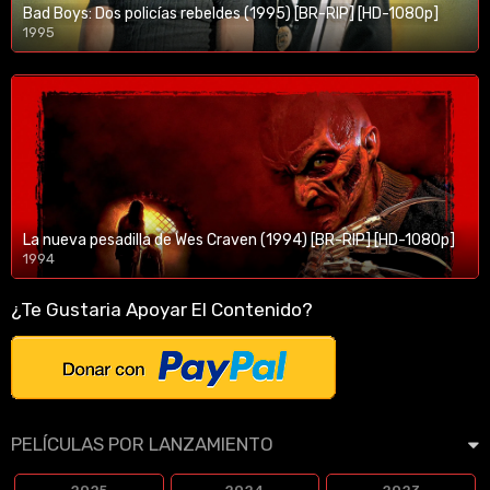
Bad Boys: Dos policías rebeldes (1995) [BR-RIP] [HD-1080p]
1995
1080p/720p
La nueva pesadilla de Wes Craven (1994) [BR-RIP] [HD-1080p]
1994
1080p/720p
¿Te Gustaria Apoyar El Contenido?
PELÍCULAS POR LANZAMIENTO