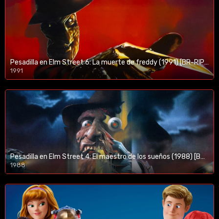
Pesadilla en Elm Street 6: La muerte de freddy (1991) [BR-RIP] [HD-1080p]
1991
Pesadilla en Elm Street 4: El maestro de los sueños (1988) [BR-RIP] [HD-1080p]
1988