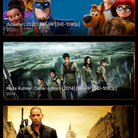
¡Scooby! (2020) [BR-RIP] [HD-1080p]
2020
1080p/720p
Maze Runner: Correr o morir (2014) [BR-RIP] [HD-1080p]
2014
1080p/720p