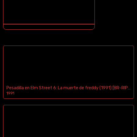
¿NO SABES COMO DESCARGAR? ¡TE ENSEÑO COMO!
CONTENIDOS DESTACADOS
Pesadilla en Elm Street 6: La muerte de freddy (1991) [BR-RIP] [HD-1080p]
1991