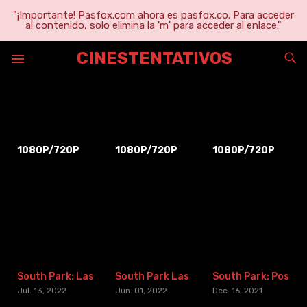
"¡Importante! Pasfox.com ahora es pasfox.co. Para acceder
al contenido, solo elimina la 'm' para acceder al enlace."
CINESTENTATIVOS
Trey Parker
1080P/720P
1080P/720P
1080P/720P
South Park: Las guerras de streaming parte 2
South Park Las Guerras Del Streaming
South Park: Post COVID: The Return of COVID
Jul. 13, 2022
Jun. 01, 2022
Dec. 16, 2021