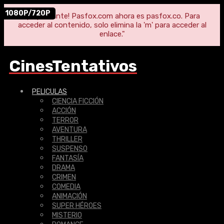
1080P/720P
"¡Importante! Pasfox.com ahora es pasfox.co. Para
acceder al contenido, solo elimina la 'm' para acceder al
enlace."
CinesTentativos
PELICULAS
CIENCIA FICCIÓN
ACCIÓN
TERROR
AVENTURA
THRILLER
SUSPENSO
FANTASÍA
DRAMA
CRIMEN
COMEDIA
ANIMACIÓN
SUPER HÉROES
MISTERIO