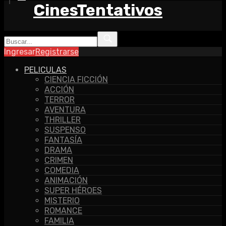
CinesTentativos
Ingresar
Registrarse
PELICULAS
CIENCIA FICCIÓN
ACCIÓN
TERROR
AVENTURA
THRILLER
SUSPENSO
FANTASÍA
DRAMA
CRIMEN
COMEDIA
ANIMACIÓN
SUPER HÉROES
MISTERIO
ROMANCE
FAMILIA