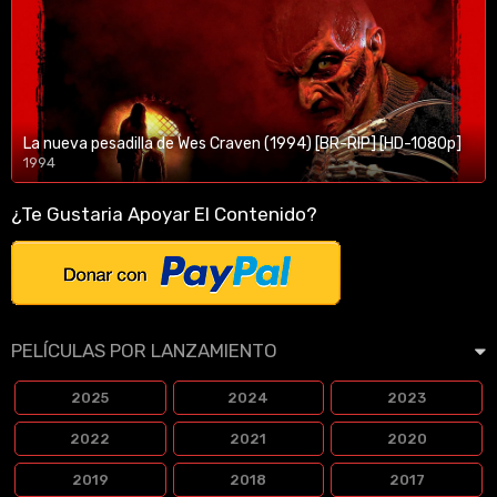
La nueva pesadilla de Wes Craven (1994) [BR-RIP] [HD-1080p]
1994
1080p/720p
¿Te Gustaria Apoyar El Contenido?
PELÍCULAS POR LANZAMIENTO
2025
2024
2023
2022
2021
2020
2019
2018
2017