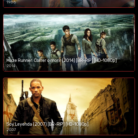
1988
Maze Runner: Correr o morir (2014) [BR-RIP] [HD-1080p]
2014
1080p/720p
Soy Leyenda (2007) [BR-RIP] [HD-1080p]
2007
1080p/720p