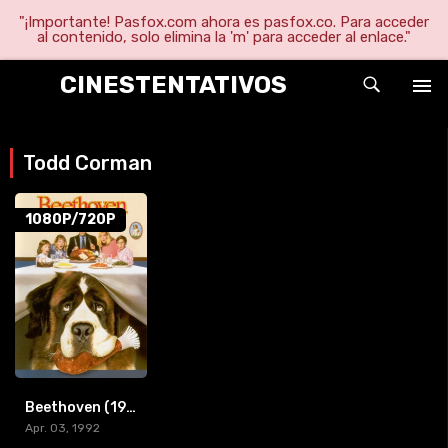
"¡Importante! Pasfox.com ahora es pasfox.co. Para acceder
al contenido, solo elimina la 'm' para acceder al enlace."
CINESTENTATIVOS
Todd Corman
1080P/720P
Beethoven (1992) [BR-RIP] [HD-1080p]
Apr. 03, 1992