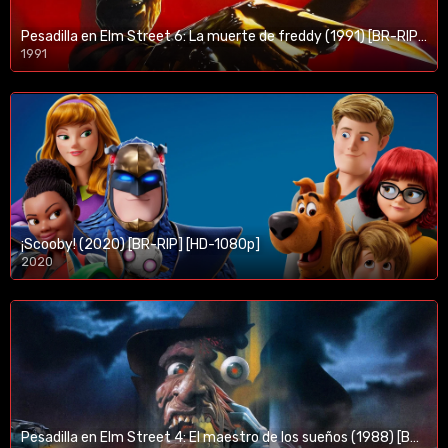
Pesadilla en Elm Street 6: La muerte de freddy (1991) [BR-RIP] [HD-1080p]
1991
¡Scooby! (2020) [BR-RIP] [HD-1080p]
2020
1080p/720p
Pesadilla en Elm Street 4: El maestro de los sueños (1988) [BR-RIP] [HD-1080p]